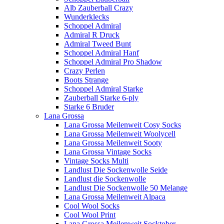
Alb Zauberball Crazy
Wunderklecks
Schoppel Admiral
Admiral R Druck
Admiral Tweed Bunt
Schoppel Admiral Hanf
Schoppel Admiral Pro Shadow
Crazy Perlen
Boots Strange
Schoppel Admiral Starke
Zauberball Starke 6-ply
Starke 6 Bruder
Lana Grossa
Lana Grossa Meilenweit Cosy Socks
Lana Grossa Meilenweit Woolycell
Lana Grossa Meilenweit Sooty
Lana Grossa Vintage Socks
Vintage Socks Multi
Landlust Die Sockenwolle Seide
Landlust die Sockenwolle
Landlust Die Sockenwolle 50 Melange
Lana Grossa Meilenweit Alpaca
Cool Wool Socks
Cool Wool Print
Lana Grossa Meilenweit Socktober