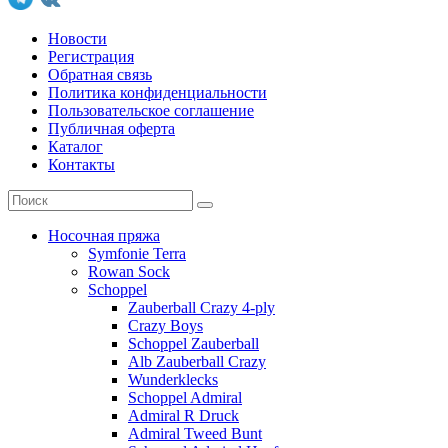
Новости
Регистрация
Обратная связь
Политика конфиденциальности
Пользовательское соглашение
Публичная оферта
Каталог
Контакты
Носочная пряжа
Symfonie Terra
Rowan Sock
Schoppel
Zauberball Crazy 4-ply
Crazy Boys
Schoppel Zauberball
Alb Zauberball Crazy
Wunderklecks
Schoppel Admiral
Admiral R Druck
Admiral Tweed Bunt