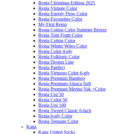
Regia Christmas Edition 2025
Regia Vintage Color
Regia Energy Flow Color
Regia Favourites Color
My First Regia
Regia Cotton Color Summer Breeze
Regia Tutti Frutti Color
Regia Cotton Color
Regia Winter Wires Color
Regia Color 4-ply
Regia Folkloric Color
Regia Design Line
Regia Pairfect
Regia Virtuoso Color 6-ply
Regia Premium Bamboo
Regia Premium Alpaca Soft
Regia Premium Merino Yak +Color
Regia Uni 50
Regia Color 50
Regia Uni 100
Regia Tweed Classic 6-fach
Regia 6-ply Color
Regia Teenage Color
Katia
Katia United Socks