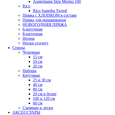
Austermann Step Merino 100
Rico
Rico Superba Tweed
Пряжа с ХЛОПКОМ в составе
Пряжа для окрашивания
НОВОГОДНЯЯ ПРЯЖА
6-ниточная
8-ниточная
Неоны
Носки солдату
Спицы
Чулочные
15 см
10 см
20 см
Наборы
Круговые
25 и 30 см
40 см
80 см
20 см и более
100 и 120 см
60 см
Съемные и лески
АКСЕССУАРЫ