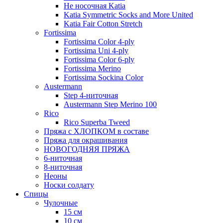
Не носочная Katia
Katia Symmetric Socks and More United
Katia Fair Cotton Stretch
Fortissima
Fortissima Color 4-ply
Fortissima Uni 4-ply
Fortissima Color 6-ply
Fortissima Merino
Fortissima Sockina Color
Austermann
Step 4-ниточная
Austermann Step Merino 100
Rico
Rico Superba Tweed
Пряжа с ХЛОПКОМ в составе
Пряжа для окрашивания
НОВОГОДНЯЯ ПРЯЖА
6-ниточная
8-ниточная
Неоны
Носки солдату
Спицы
Чулочные
15 см
10 см