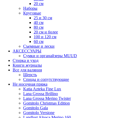
20 см
Наборы
Круговые
25 и 30 см
40 см
80 см
20 см и более
100 и 120 см
60 см
Съемные и лески
АКСЕССУАРЫ
Сумки и органайзеры MUUD
Стирка и уход
Книги журналы
Все для валяния
Шерсть
Спицы и сопутствующие
Не носочная пряжа
Katia Azteka Fine Lux
Lana Grossa Brillino
Lana Grossa Merino Twister
Gomitolo Christmas Edition
Gomitolo Gala
Gomitolo Versione
Landlust Alpaca Merino 160