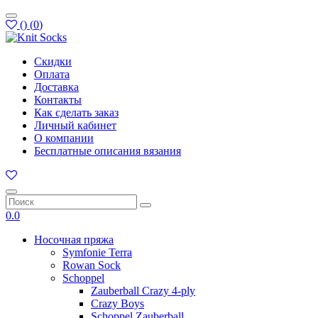
(
)
(
0
)
Скидки
Оплата
Доставка
Контакты
Как сделать заказ
Личный кабинет
О компании
Бесплатные описания вязания
0.0
Носочная пряжа
Symfonie Terra
Rowan Sock
Schoppel
Zauberball Crazy 4-ply
Crazy Boys
Schoppel Zauberball