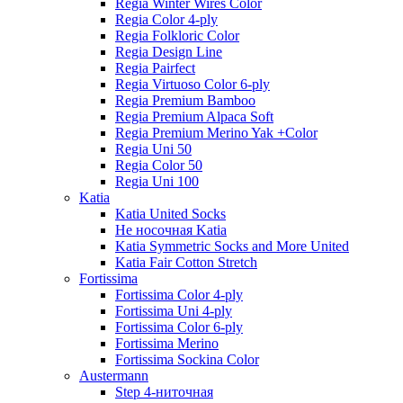
Regia Winter Wires Color
Regia Color 4-ply
Regia Folkloric Color
Regia Design Line
Regia Pairfect
Regia Virtuoso Color 6-ply
Regia Premium Bamboo
Regia Premium Alpaca Soft
Regia Premium Merino Yak +Color
Regia Uni 50
Regia Color 50
Regia Uni 100
Katia
Katia United Socks
Не носочная Katia
Katia Symmetric Socks and More United
Katia Fair Cotton Stretch
Fortissima
Fortissima Color 4-ply
Fortissima Uni 4-ply
Fortissima Color 6-ply
Fortissima Merino
Fortissima Sockina Color
Austermann
Step 4-ниточная