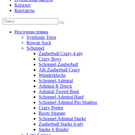
Каталог
Контакты
Носочная пряжа
Symfonie Terra
Rowan Sock
Schoppel
Zauberball Crazy 4-ply
Crazy Boys
Schoppel Zauberball
Alb Zauberball Crazy
Wunderklecks
Schoppel Admiral
Admiral R Druck
Admiral Tweed Bunt
Schoppel Admiral Hanf
Schoppel Admiral Pro Shadow
Crazy Perlen
Boots Strange
Schoppel Admiral Starke
Zauberball Starke 6-ply
Starke 6 Bruder
Lana Grossa