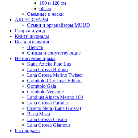
100 и 120 см
60 см
Съемные и лески
АКСЕССУАРЫ
Сумки и органайзеры MUUD
Стирка и уход
Книги журналы
Все для валяния
Шерсть
Спицы и сопутствующие
Не носочная пряжа
Katia Azteka Fine Lux
Lana Grossa Brillino
Lana Grossa Merino Twister
Gomitolo Christmas Edition
Gomitolo Gala
Gomitolo Versione
Landlust Alpaca Merino 160
Lana Grossa Farfalla
Orsetto Nera (Lana Grossa)
Basta Mista
Lana Grossa Cosmo
Lana Grossa Glamour
Распродажа