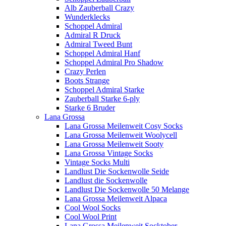
Alb Zauberball Crazy
Wunderklecks
Schoppel Admiral
Admiral R Druck
Admiral Tweed Bunt
Schoppel Admiral Hanf
Schoppel Admiral Pro Shadow
Crazy Perlen
Boots Strange
Schoppel Admiral Starke
Zauberball Starke 6-ply
Starke 6 Bruder
Lana Grossa
Lana Grossa Meilenweit Cosy Socks
Lana Grossa Meilenweit Woolycell
Lana Grossa Meilenweit Sooty
Lana Grossa Vintage Socks
Vintage Socks Multi
Landlust Die Sockenwolle Seide
Landlust die Sockenwolle
Landlust Die Sockenwolle 50 Melange
Lana Grossa Meilenweit Alpaca
Cool Wool Socks
Cool Wool Print
Lana Grossa Meilenweit Socktober