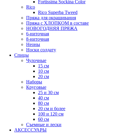
Fortissima Sockina Color
Rico
Rico Superba Tweed
Пряжа для окрашивания
Пряжа с ХЛОПКОМ в составе
НОВОГОДНЯЯ ПРЯЖА
6-ниточная
8-ниточная
Неоны
Носки солдату
Спицы
Чулочные
15 см
10 см
20 см
Наборы
Круговые
25 и 30 см
40 см
80 см
20 см и более
100 и 120 см
60 см
Съемные и лески
АКСЕССУАРЫ