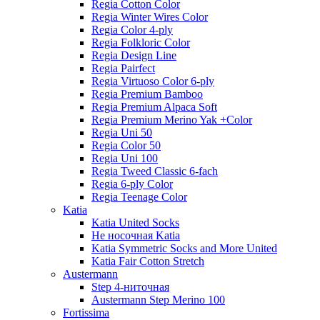
Regia Cotton Color
Regia Winter Wires Color
Regia Color 4-ply
Regia Folkloric Color
Regia Design Line
Regia Pairfect
Regia Virtuoso Color 6-ply
Regia Premium Bamboo
Regia Premium Alpaca Soft
Regia Premium Merino Yak +Color
Regia Uni 50
Regia Color 50
Regia Uni 100
Regia Tweed Classic 6-fach
Regia 6-ply Color
Regia Teenage Color
Katia
Katia United Socks
Не носочная Katia
Katia Symmetric Socks and More United
Katia Fair Cotton Stretch
Austermann
Step 4-ниточная
Austermann Step Merino 100
Fortissima