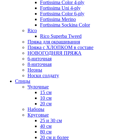
Fortissima Color 4-ply
Fortissima Uni 4-ply
Fortissima Color 6-ply
Fortissima Merino
Fortissima Sockina Color
Rico
Rico Superba Tweed
Пряжа для окрашивания
Пряжа с ХЛОПКОМ в составе
НОВОГОДНЯЯ ПРЯЖА
6-ниточная
8-ниточная
Неоны
Носки солдату
Спицы
Чулочные
15 см
10 см
20 см
Наборы
Круговые
25 и 30 см
40 см
80 см
20 см и более