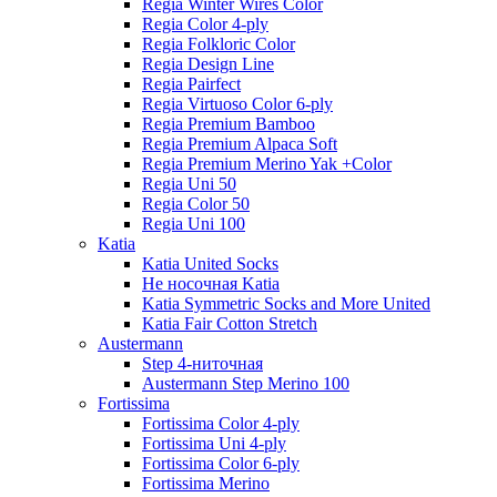
Regia Winter Wires Color
Regia Color 4-ply
Regia Folkloric Color
Regia Design Line
Regia Pairfect
Regia Virtuoso Color 6-ply
Regia Premium Bamboo
Regia Premium Alpaca Soft
Regia Premium Merino Yak +Color
Regia Uni 50
Regia Color 50
Regia Uni 100
Katia
Katia United Socks
Не носочная Katia
Katia Symmetric Socks and More United
Katia Fair Cotton Stretch
Austermann
Step 4-ниточная
Austermann Step Merino 100
Fortissima
Fortissima Color 4-ply
Fortissima Uni 4-ply
Fortissima Color 6-ply
Fortissima Merino