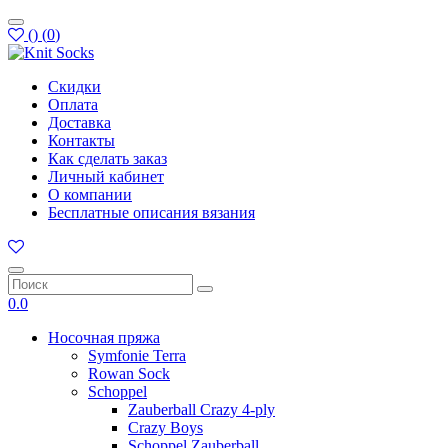
(
)
(
0
)
Скидки
Оплата
Доставка
Контакты
Как сделать заказ
Личный кабинет
О компании
Бесплатные описания вязания
0.0
Носочная пряжа
Symfonie Terra
Rowan Sock
Schoppel
Zauberball Crazy 4-ply
Crazy Boys
Schoppel Zauberball