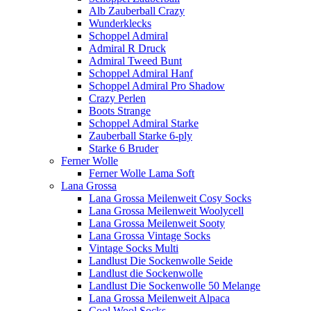
Alb Zauberball Crazy
Wunderklecks
Schoppel Admiral
Admiral R Druck
Admiral Tweed Bunt
Schoppel Admiral Hanf
Schoppel Admiral Pro Shadow
Crazy Perlen
Boots Strange
Schoppel Admiral Starke
Zauberball Starke 6-ply
Starke 6 Bruder
Ferner Wolle
Ferner Wolle Lama Soft
Lana Grossa
Lana Grossa Meilenweit Cosy Socks
Lana Grossa Meilenweit Woolycell
Lana Grossa Meilenweit Sooty
Lana Grossa Vintage Socks
Vintage Socks Multi
Landlust Die Sockenwolle Seide
Landlust die Sockenwolle
Landlust Die Sockenwolle 50 Melange
Lana Grossa Meilenweit Alpaca
Cool Wool Socks