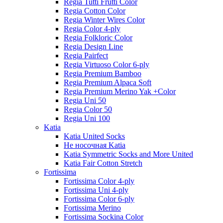
Regia Tutti Frutti Color
Regia Cotton Color
Regia Winter Wires Color
Regia Color 4-ply
Regia Folkloric Color
Regia Design Line
Regia Pairfect
Regia Virtuoso Color 6-ply
Regia Premium Bamboo
Regia Premium Alpaca Soft
Regia Premium Merino Yak +Color
Regia Uni 50
Regia Color 50
Regia Uni 100
Katia
Katia United Socks
Не носочная Katia
Katia Symmetric Socks and More United
Katia Fair Cotton Stretch
Fortissima
Fortissima Color 4-ply
Fortissima Uni 4-ply
Fortissima Color 6-ply
Fortissima Merino
Fortissima Sockina Color