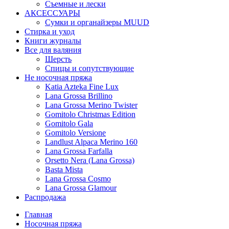
Съемные и лески
АКСЕССУАРЫ
Сумки и органайзеры MUUD
Стирка и уход
Книги журналы
Все для валяния
Шерсть
Спицы и сопутствующие
Не носочная пряжа
Katia Azteka Fine Lux
Lana Grossa Brillino
Lana Grossa Merino Twister
Gomitolo Christmas Edition
Gomitolo Gala
Gomitolo Versione
Landlust Alpaca Merino 160
Lana Grossa Farfalla
Orsetto Nera (Lana Grossa)
Basta Mista
Lana Grossa Cosmo
Lana Grossa Glamour
Распродажа
Главная
Носочная пряжа