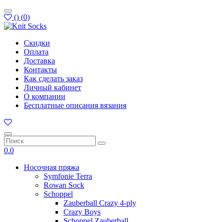
(
)
(
0
)
Скидки
Оплата
Доставка
Контакты
Как сделать заказ
Личный кабинет
О компании
Бесплатные описания вязания
0.0
Носочная пряжа
Symfonie Terra
Rowan Sock
Schoppel
Zauberball Crazy 4-ply
Crazy Boys
Schoppel Zauberball