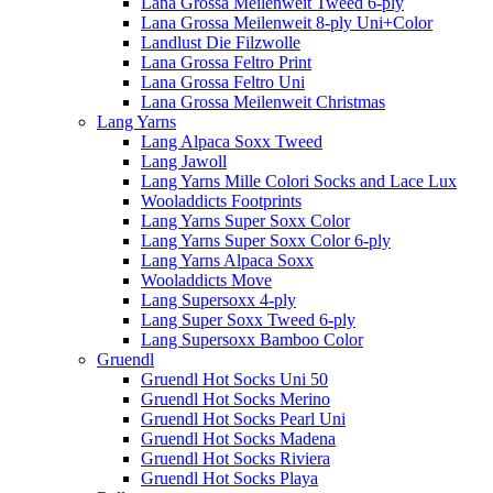
Lana Grossa Meilenweit Tweed 6-ply
Lana Grossa Meilenweit 8-ply Uni+Color
Landlust Die Filzwolle
Lana Grossa Feltro Print
Lana Grossa Feltro Uni
Lana Grossa Meilenweit Christmas
Lang Yarns
Lang Alpaca Soxx Tweed
Lang Jawoll
Lang Yarns Mille Colori Socks and Lace Lux
Wooladdicts Footprints
Lang Yarns Super Soxx Color
Lang Yarns Super Soxx Color 6-ply
Lang Yarns Alpaca Soxx
Wooladdicts Move
Lang Supersoxx 4-ply
Lang Super Soxx Tweed 6-ply
Lang Supersoxx Bamboo Color
Gruendl
Gruendl Hot Socks Uni 50
Gruendl Hot Socks Merino
Gruendl Hot Socks Pearl Uni
Gruendl Hot Socks Madena
Gruendl Hot Socks Riviera
Gruendl Hot Socks Playa