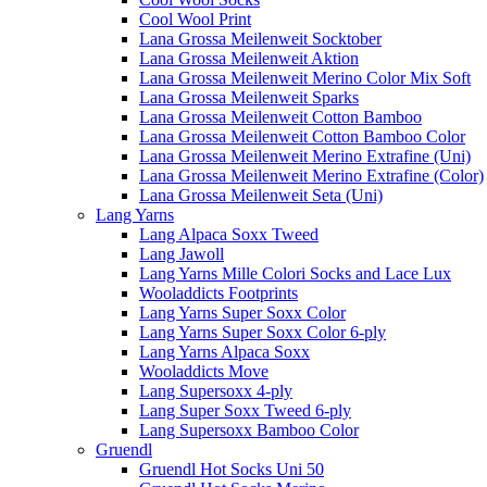
Cool Wool Print
Lana Grossa Meilenweit Socktober
Lana Grossa Meilenweit Aktion
Lana Grossa Meilenweit Merino Color Mix Soft
Lana Grossa Meilenweit Sparks
Lana Grossa Meilenweit Cotton Bamboo
Lana Grossa Meilenweit Cotton Bamboo Color
Lana Grossa Meilenweit Merino Extrafine (Uni)
Lana Grossa Meilenweit Merino Extrafine (Color)
Lana Grossa Meilenweit Seta (Uni)
Lang Yarns
Lang Alpaca Soxx Tweed
Lang Jawoll
Lang Yarns Mille Colori Socks and Lace Lux
Wooladdicts Footprints
Lang Yarns Super Soxx Color
Lang Yarns Super Soxx Color 6-ply
Lang Yarns Alpaca Soxx
Wooladdicts Move
Lang Supersoxx 4-ply
Lang Super Soxx Tweed 6-ply
Lang Supersoxx Bamboo Color
Gruendl
Gruendl Hot Socks Uni 50