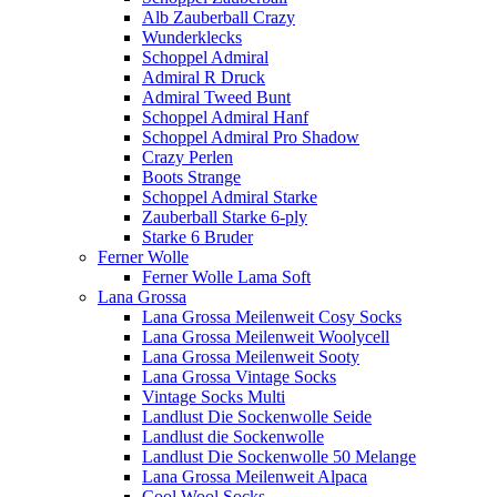
Alb Zauberball Crazy
Wunderklecks
Schoppel Admiral
Admiral R Druck
Admiral Tweed Bunt
Schoppel Admiral Hanf
Schoppel Admiral Pro Shadow
Crazy Perlen
Boots Strange
Schoppel Admiral Starke
Zauberball Starke 6-ply
Starke 6 Bruder
Ferner Wolle
Ferner Wolle Lama Soft
Lana Grossa
Lana Grossa Meilenweit Cosy Socks
Lana Grossa Meilenweit Woolycell
Lana Grossa Meilenweit Sooty
Lana Grossa Vintage Socks
Vintage Socks Multi
Landlust Die Sockenwolle Seide
Landlust die Sockenwolle
Landlust Die Sockenwolle 50 Melange
Lana Grossa Meilenweit Alpaca
Cool Wool Socks