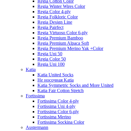
Regia Cotton Color
Regia Winter Wires Color
Regia Color 4-ply
Regia Folkloric Color
Regia Design Line
Regia Pairfect
Regia Virtuoso Color 6-ply
Regia Premium Bamboo
Regia Premium Alpaca Soft
Regia Premium Merino Yak +Color
Regia Uni 50
Regia Color 50
Regia Uni 100
Katia
Katia United Socks
Не носочная Katia
Katia Symmetric Socks and More United
Katia Fair Cotton Stretch
Fortissima
Fortissima Color 4-ply
Fortissima Uni 4-ply
Fortissima Color 6-ply
Fortissima Merino
Fortissima Sockina Color
Austermann