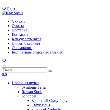
(
)
(
0
)
Скидки
Оплата
Доставка
Контакты
Как сделать заказ
Личный кабинет
О компании
Бесплатные описания вязания
0.0
Носочная пряжа
Symfonie Terra
Rowan Sock
Schoppel
Zauberball Crazy 4-ply
Crazy Boys
Schoppel Zauberball