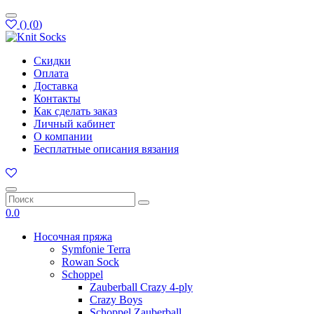
(
)
(
0
)
Скидки
Оплата
Доставка
Контакты
Как сделать заказ
Личный кабинет
О компании
Бесплатные описания вязания
0.0
Носочная пряжа
Symfonie Terra
Rowan Sock
Schoppel
Zauberball Crazy 4-ply
Crazy Boys
Schoppel Zauberball