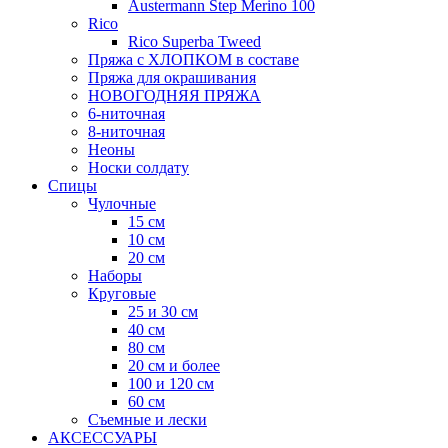
Austermann Step Merino 100
Rico
Rico Superba Tweed
Пряжа с ХЛОПКОМ в составе
Пряжа для окрашивания
НОВОГОДНЯЯ ПРЯЖА
6-ниточная
8-ниточная
Неоны
Носки солдату
Спицы
Чулочные
15 см
10 см
20 см
Наборы
Круговые
25 и 30 см
40 см
80 см
20 см и более
100 и 120 см
60 см
Съемные и лески
АКСЕССУАРЫ