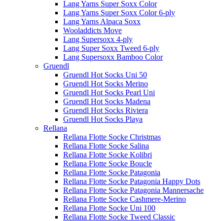
Lang Yarns Super Soxx Color
Lang Yarns Super Soxx Color 6-ply
Lang Yarns Alpaca Soxx
Wooladdicts Move
Lang Supersoxx 4-ply
Lang Super Soxx Tweed 6-ply
Lang Supersoxx Bamboo Color
Gruendl
Gruendl Hot Socks Uni 50
Gruendl Hot Socks Merino
Gruendl Hot Socks Pearl Uni
Gruendl Hot Socks Madena
Gruendl Hot Socks Riviera
Gruendl Hot Socks Playa
Rellana
Rellana Flotte Socke Christmas
Rellana Flotte Socke Salina
Rellana Flotte Socke Kolibri
Rellana Flotte Socke Boucle
Rellana Flotte Socke Patagonia
Rellana Flotte Socke Patagonia Happy Dots
Rellana Flotte Socke Patagonia Mannersache
Rellana Flotte Socke Cashmere-Merino
Rellana Flotte Socke Uni 100
Rellana Flotte Socke Tweed Classic