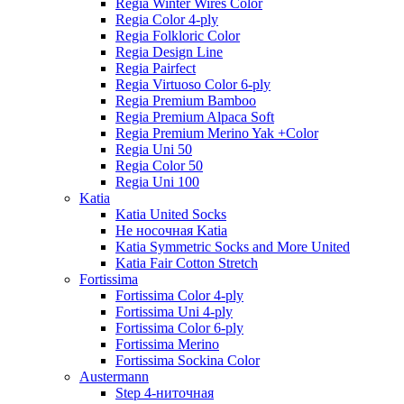
Regia Winter Wires Color
Regia Color 4-ply
Regia Folkloric Color
Regia Design Line
Regia Pairfect
Regia Virtuoso Color 6-ply
Regia Premium Bamboo
Regia Premium Alpaca Soft
Regia Premium Merino Yak +Color
Regia Uni 50
Regia Color 50
Regia Uni 100
Katia
Katia United Socks
Не носочная Katia
Katia Symmetric Socks and More United
Katia Fair Cotton Stretch
Fortissima
Fortissima Color 4-ply
Fortissima Uni 4-ply
Fortissima Color 6-ply
Fortissima Merino
Fortissima Sockina Color
Austermann
Step 4-ниточная