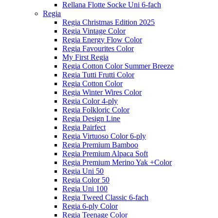
Rellana Flotte Socke Uni 6-fach
Regia
Regia Christmas Edition 2025
Regia Vintage Color
Regia Energy Flow Color
Regia Favourites Color
My First Regia
Regia Cotton Color Summer Breeze
Regia Tutti Frutti Color
Regia Cotton Color
Regia Winter Wires Color
Regia Color 4-ply
Regia Folkloric Color
Regia Design Line
Regia Pairfect
Regia Virtuoso Color 6-ply
Regia Premium Bamboo
Regia Premium Alpaca Soft
Regia Premium Merino Yak +Color
Regia Uni 50
Regia Color 50
Regia Uni 100
Regia Tweed Classic 6-fach
Regia 6-ply Color
Regia Teenage Color