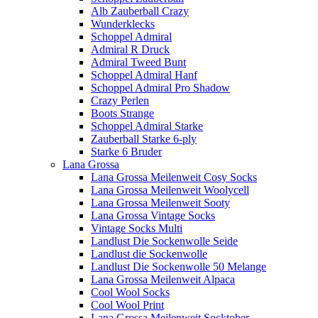
Alb Zauberball Crazy
Wunderklecks
Schoppel Admiral
Admiral R Druck
Admiral Tweed Bunt
Schoppel Admiral Hanf
Schoppel Admiral Pro Shadow
Crazy Perlen
Boots Strange
Schoppel Admiral Starke
Zauberball Starke 6-ply
Starke 6 Bruder
Lana Grossa
Lana Grossa Meilenweit Cosy Socks
Lana Grossa Meilenweit Woolycell
Lana Grossa Meilenweit Sooty
Lana Grossa Vintage Socks
Vintage Socks Multi
Landlust Die Sockenwolle Seide
Landlust die Sockenwolle
Landlust Die Sockenwolle 50 Melange
Lana Grossa Meilenweit Alpaca
Cool Wool Socks
Cool Wool Print
Lana Grossa Meilenweit Socktober