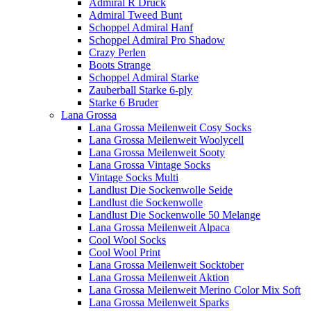
Admiral R Druck
Admiral Tweed Bunt
Schoppel Admiral Hanf
Schoppel Admiral Pro Shadow
Crazy Perlen
Boots Strange
Schoppel Admiral Starke
Zauberball Starke 6-ply
Starke 6 Bruder
Lana Grossa
Lana Grossa Meilenweit Cosy Socks
Lana Grossa Meilenweit Woolycell
Lana Grossa Meilenweit Sooty
Lana Grossa Vintage Socks
Vintage Socks Multi
Landlust Die Sockenwolle Seide
Landlust die Sockenwolle
Landlust Die Sockenwolle 50 Melange
Lana Grossa Meilenweit Alpaca
Cool Wool Socks
Cool Wool Print
Lana Grossa Meilenweit Socktober
Lana Grossa Meilenweit Aktion
Lana Grossa Meilenweit Merino Color Mix Soft
Lana Grossa Meilenweit Sparks