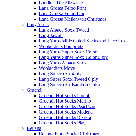
Landlust Die Filzwolle
Lana Grossa Feltro Print
Lana Grossa Feltro Uni
Lana Grossa Meilenweit Christmas
Lang Yarns
Lang Alpaca Soxx Tweed
Lang Jawoll
Lang Yarns Mille Colori Socks and Lace Lux
Wooladdicts Footprints
Lang Yarns Super Soxx Color
Lang Yarns Super Soxx Color 6-ply
Lang Yarns Alpaca Soxx
Wooladdicts Move
Lang Supersoxx 4-ply
Lang Super Soxx Tweed 6-ply
Lang Supersoxx Bamboo Color
Gruendl
Gruendl Hot Socks Uni 50
Gruendl Hot Socks Merino
Gruendl Hot Socks Pearl Uni
Gruendl Hot Socks Madena
Gruendl Hot Socks Riviera
Gruendl Hot Socks Playa
Rellana
Rellana Flotte Socke Christmas