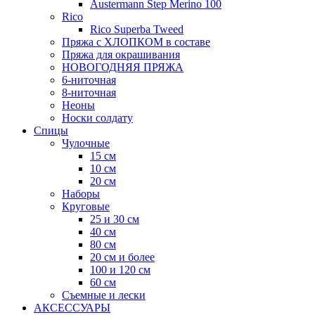
Austermann Step Merino 100
Rico
Rico Superba Tweed
Пряжа с ХЛОПКОМ в составе
Пряжа для окрашивания
НОВОГОДНЯЯ ПРЯЖА
6-ниточная
8-ниточная
Неоны
Носки солдату
Спицы
Чулочные
15 см
10 см
20 см
Наборы
Круговые
25 и 30 см
40 см
80 см
20 см и более
100 и 120 см
60 см
Съемные и лески
АКСЕССУАРЫ