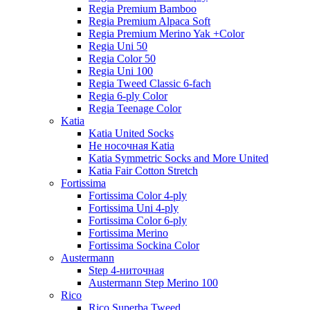
Regia Premium Bamboo
Regia Premium Alpaca Soft
Regia Premium Merino Yak +Color
Regia Uni 50
Regia Color 50
Regia Uni 100
Regia Tweed Classic 6-fach
Regia 6-ply Color
Regia Teenage Color
Katia
Katia United Socks
Не носочная Katia
Katia Symmetric Socks and More United
Katia Fair Cotton Stretch
Fortissima
Fortissima Color 4-ply
Fortissima Uni 4-ply
Fortissima Color 6-ply
Fortissima Merino
Fortissima Sockina Color
Austermann
Step 4-ниточная
Austermann Step Merino 100
Rico
Rico Superba Tweed