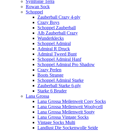
Symfonie Terra
Rowan Sock
Schoppel
Zauberball Crazy 4-ply
Crazy Boys
Schoppel Zauberball
Alb Zauberball Crazy
Wunderklecks
Schoppel Admiral
Admiral R Druck
Admiral Tweed Bunt
Schoppel Admiral Hanf
Schoppel Admiral Pro Shadow
Crazy Perlen
Boots Strange
Schoppel Admiral Starke
Zauberball Starke 6-ply
Starke 6 Bruder
Lana Grossa
Lana Grossa Meilenweit Cosy Socks
Lana Grossa Meilenweit Woolycell
Lana Grossa Meilenweit Sooty
Lana Grossa Vintage Socks
Vintage Socks Multi
Landlust Die Sockenwolle Seide