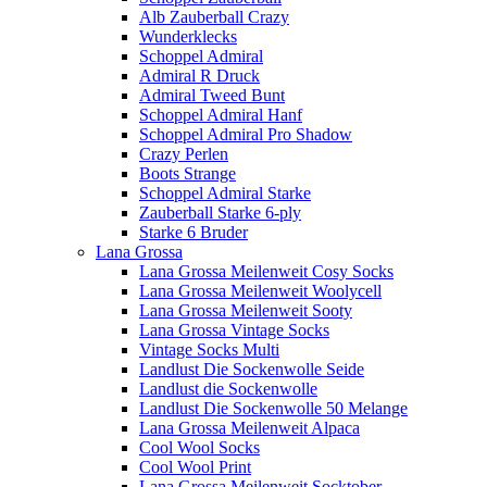
Alb Zauberball Crazy
Wunderklecks
Schoppel Admiral
Admiral R Druck
Admiral Tweed Bunt
Schoppel Admiral Hanf
Schoppel Admiral Pro Shadow
Crazy Perlen
Boots Strange
Schoppel Admiral Starke
Zauberball Starke 6-ply
Starke 6 Bruder
Lana Grossa
Lana Grossa Meilenweit Cosy Socks
Lana Grossa Meilenweit Woolycell
Lana Grossa Meilenweit Sooty
Lana Grossa Vintage Socks
Vintage Socks Multi
Landlust Die Sockenwolle Seide
Landlust die Sockenwolle
Landlust Die Sockenwolle 50 Melange
Lana Grossa Meilenweit Alpaca
Cool Wool Socks
Cool Wool Print
Lana Grossa Meilenweit Socktober