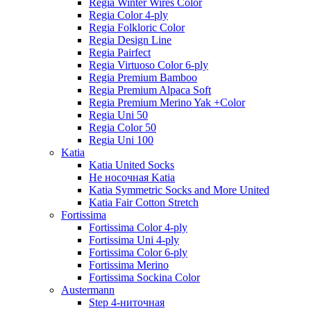
Regia Winter Wires Color
Regia Color 4-ply
Regia Folkloric Color
Regia Design Line
Regia Pairfect
Regia Virtuoso Color 6-ply
Regia Premium Bamboo
Regia Premium Alpaca Soft
Regia Premium Merino Yak +Color
Regia Uni 50
Regia Color 50
Regia Uni 100
Katia
Katia United Socks
Не носочная Katia
Katia Symmetric Socks and More United
Katia Fair Cotton Stretch
Fortissima
Fortissima Color 4-ply
Fortissima Uni 4-ply
Fortissima Color 6-ply
Fortissima Merino
Fortissima Sockina Color
Austermann
Step 4-ниточная