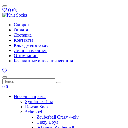
(
)
(
0
)
Скидки
Оплата
Доставка
Контакты
Как сделать заказ
Личный кабинет
О компании
Бесплатные описания вязания
0.0
Носочная пряжа
Symfonie Terra
Rowan Sock
Schoppel
Zauberball Crazy 4-ply
Crazy Boys
Schoppel Zauberball