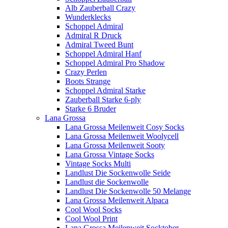
Alb Zauberball Crazy
Wunderklecks
Schoppel Admiral
Admiral R Druck
Admiral Tweed Bunt
Schoppel Admiral Hanf
Schoppel Admiral Pro Shadow
Crazy Perlen
Boots Strange
Schoppel Admiral Starke
Zauberball Starke 6-ply
Starke 6 Bruder
Lana Grossa
Lana Grossa Meilenweit Cosy Socks
Lana Grossa Meilenweit Woolycell
Lana Grossa Meilenweit Sooty
Lana Grossa Vintage Socks
Vintage Socks Multi
Landlust Die Sockenwolle Seide
Landlust die Sockenwolle
Landlust Die Sockenwolle 50 Melange
Lana Grossa Meilenweit Alpaca
Cool Wool Socks
Cool Wool Print
Lana Grossa Meilenweit Socktober