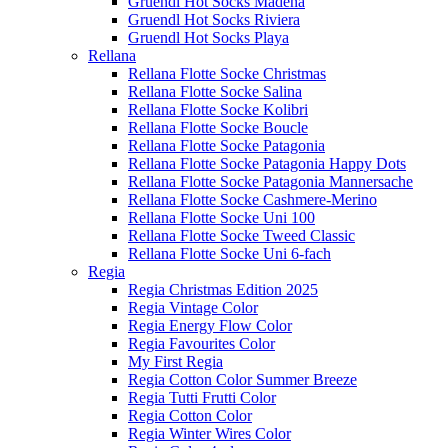
Gruendl Hot Socks Madena
Gruendl Hot Socks Riviera
Gruendl Hot Socks Playa
Rellana
Rellana Flotte Socke Christmas
Rellana Flotte Socke Salina
Rellana Flotte Socke Kolibri
Rellana Flotte Socke Boucle
Rellana Flotte Socke Patagonia
Rellana Flotte Socke Patagonia Happy Dots
Rellana Flotte Socke Patagonia Mannersache
Rellana Flotte Socke Cashmere-Merino
Rellana Flotte Socke Uni 100
Rellana Flotte Socke Tweed Classic
Rellana Flotte Socke Uni 6-fach
Regia
Regia Christmas Edition 2025
Regia Vintage Color
Regia Energy Flow Color
Regia Favourites Color
My First Regia
Regia Cotton Color Summer Breeze
Regia Tutti Frutti Color
Regia Cotton Color
Regia Winter Wires Color