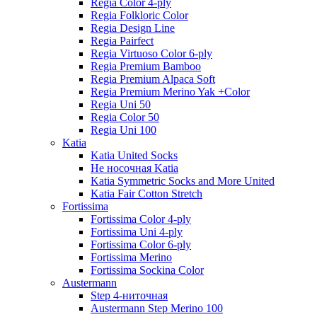
Regia Color 4-ply
Regia Folkloric Color
Regia Design Line
Regia Pairfect
Regia Virtuoso Color 6-ply
Regia Premium Bamboo
Regia Premium Alpaca Soft
Regia Premium Merino Yak +Color
Regia Uni 50
Regia Color 50
Regia Uni 100
Katia
Katia United Socks
Не носочная Katia
Katia Symmetric Socks and More United
Katia Fair Cotton Stretch
Fortissima
Fortissima Color 4-ply
Fortissima Uni 4-ply
Fortissima Color 6-ply
Fortissima Merino
Fortissima Sockina Color
Austermann
Step 4-ниточная
Austermann Step Merino 100