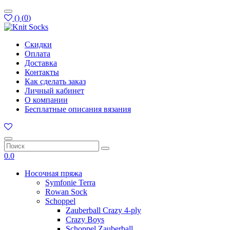
(
)
(
0
)
Скидки
Оплата
Доставка
Контакты
Как сделать заказ
Личный кабинет
О компании
Бесплатные описания вязания
0.0
Носочная пряжа
Symfonie Terra
Rowan Sock
Schoppel
Zauberball Crazy 4-ply
Crazy Boys
Schoppel Zauberball