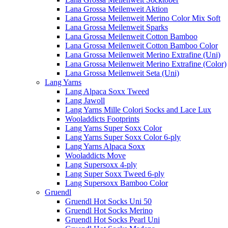
Lana Grossa Meilenweit Aktion
Lana Grossa Meilenweit Merino Color Mix Soft
Lana Grossa Meilenweit Sparks
Lana Grossa Meilenweit Cotton Bamboo
Lana Grossa Meilenweit Cotton Bamboo Color
Lana Grossa Meilenweit Merino Extrafine (Uni)
Lana Grossa Meilenweit Merino Extrafine (Color)
Lana Grossa Meilenweit Seta (Uni)
Lang Yarns
Lang Alpaca Soxx Tweed
Lang Jawoll
Lang Yarns Mille Colori Socks and Lace Lux
Wooladdicts Footprints
Lang Yarns Super Soxx Color
Lang Yarns Super Soxx Color 6-ply
Lang Yarns Alpaca Soxx
Wooladdicts Move
Lang Supersoxx 4-ply
Lang Super Soxx Tweed 6-ply
Lang Supersoxx Bamboo Color
Gruendl
Gruendl Hot Socks Uni 50
Gruendl Hot Socks Merino
Gruendl Hot Socks Pearl Uni