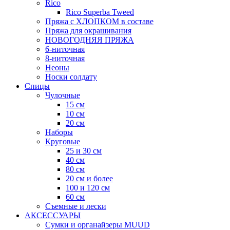
Rico
Rico Superba Tweed
Пряжа с ХЛОПКОМ в составе
Пряжа для окрашивания
НОВОГОДНЯЯ ПРЯЖА
6-ниточная
8-ниточная
Неоны
Носки солдату
Спицы
Чулочные
15 см
10 см
20 см
Наборы
Круговые
25 и 30 см
40 см
80 см
20 см и более
100 и 120 см
60 см
Съемные и лески
АКСЕССУАРЫ
Сумки и органайзеры MUUD