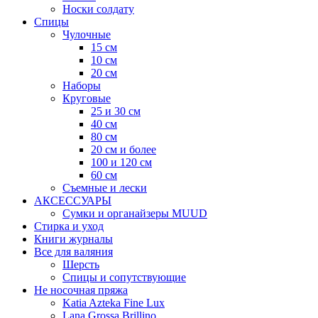
Носки солдату
Спицы
Чулочные
15 см
10 см
20 см
Наборы
Круговые
25 и 30 см
40 см
80 см
20 см и более
100 и 120 см
60 см
Съемные и лески
АКСЕССУАРЫ
Сумки и органайзеры MUUD
Стирка и уход
Книги журналы
Все для валяния
Шерсть
Спицы и сопутствующие
Не носочная пряжа
Katia Azteka Fine Lux
Lana Grossa Brillino