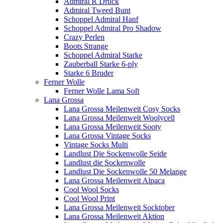
Admiral R Druck
Admiral Tweed Bunt
Schoppel Admiral Hanf
Schoppel Admiral Pro Shadow
Crazy Perlen
Boots Strange
Schoppel Admiral Starke
Zauberball Starke 6-ply
Starke 6 Bruder
Ferner Wolle
Ferner Wolle Lama Soft
Lana Grossa
Lana Grossa Meilenweit Cosy Socks
Lana Grossa Meilenweit Woolycell
Lana Grossa Meilenweit Sooty
Lana Grossa Vintage Socks
Vintage Socks Multi
Landlust Die Sockenwolle Seide
Landlust die Sockenwolle
Landlust Die Sockenwolle 50 Melange
Lana Grossa Meilenweit Alpaca
Cool Wool Socks
Cool Wool Print
Lana Grossa Meilenweit Socktober
Lana Grossa Meilenweit Aktion