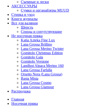
Съемные и лески
АКСЕССУАРЫ
Сумки и органайзеры MUUD
Стирка и уход
Книги журналы
Все для валяния
Шерсть
Спицы и сопутствующие
Не носочная пряжа
Katia Azteka Fine Lux
Lana Grossa Brillino
Lana Grossa Merino Twister
Gomitolo Christmas Edition
Gomitolo Gala
Gomitolo Versione
Landlust Alpaca Merino 160
Lana Grossa Farfalla
Orsetto Nera (Lana Grossa)
Basta Mista
Lana Grossa Cosmo
Lana Grossa Glamour
Распродажа
Главная
Носочная пряжа