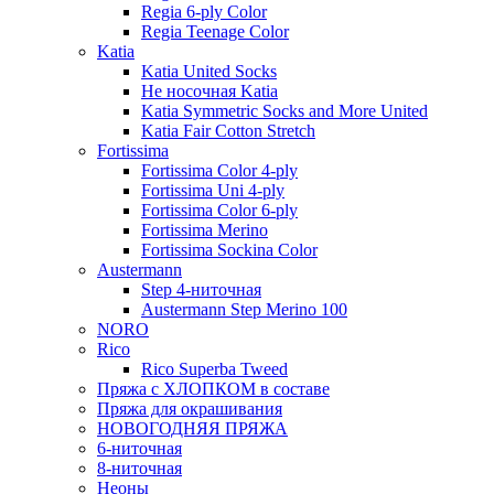
Regia 6-ply Color
Regia Teenage Color
Katia
Katia United Socks
Не носочная Katia
Katia Symmetric Socks and More United
Katia Fair Cotton Stretch
Fortissima
Fortissima Color 4-ply
Fortissima Uni 4-ply
Fortissima Color 6-ply
Fortissima Merino
Fortissima Sockina Color
Austermann
Step 4-ниточная
Austermann Step Merino 100
NORO
Rico
Rico Superba Tweed
Пряжа с ХЛОПКОМ в составе
Пряжа для окрашивания
НОВОГОДНЯЯ ПРЯЖА
6-ниточная
8-ниточная
Неоны