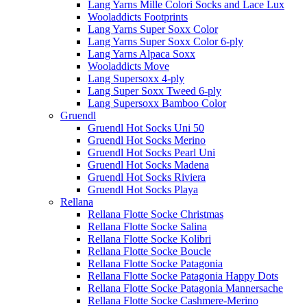
Lang Yarns Mille Colori Socks and Lace Lux
Wooladdicts Footprints
Lang Yarns Super Soxx Color
Lang Yarns Super Soxx Color 6-ply
Lang Yarns Alpaca Soxx
Wooladdicts Move
Lang Supersoxx 4-ply
Lang Super Soxx Tweed 6-ply
Lang Supersoxx Bamboo Color
Gruendl
Gruendl Hot Socks Uni 50
Gruendl Hot Socks Merino
Gruendl Hot Socks Pearl Uni
Gruendl Hot Socks Madena
Gruendl Hot Socks Riviera
Gruendl Hot Socks Playa
Rellana
Rellana Flotte Socke Christmas
Rellana Flotte Socke Salina
Rellana Flotte Socke Kolibri
Rellana Flotte Socke Boucle
Rellana Flotte Socke Patagonia
Rellana Flotte Socke Patagonia Happy Dots
Rellana Flotte Socke Patagonia Mannersache
Rellana Flotte Socke Cashmere-Merino