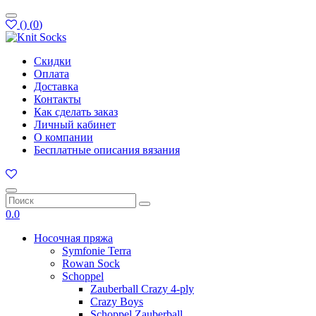
(
)
(
0
)
Скидки
Оплата
Доставка
Контакты
Как сделать заказ
Личный кабинет
О компании
Бесплатные описания вязания
0.0
Носочная пряжа
Symfonie Terra
Rowan Sock
Schoppel
Zauberball Crazy 4-ply
Crazy Boys
Schoppel Zauberball