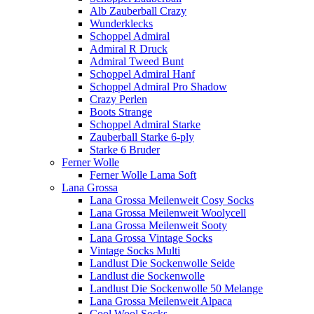
Alb Zauberball Crazy
Wunderklecks
Schoppel Admiral
Admiral R Druck
Admiral Tweed Bunt
Schoppel Admiral Hanf
Schoppel Admiral Pro Shadow
Crazy Perlen
Boots Strange
Schoppel Admiral Starke
Zauberball Starke 6-ply
Starke 6 Bruder
Ferner Wolle
Ferner Wolle Lama Soft
Lana Grossa
Lana Grossa Meilenweit Cosy Socks
Lana Grossa Meilenweit Woolycell
Lana Grossa Meilenweit Sooty
Lana Grossa Vintage Socks
Vintage Socks Multi
Landlust Die Sockenwolle Seide
Landlust die Sockenwolle
Landlust Die Sockenwolle 50 Melange
Lana Grossa Meilenweit Alpaca
Cool Wool Socks