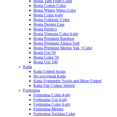
Regia Tutti Frutti Color
Regia Cotton Color
Regia Winter Wires Color
Regia Color 4-ply
Regia Folkloric Color
Regia Design Line
Regia Pairfect
Regia Virtuoso Color 6-ply
Regia Premium Bamboo
Regia Premium Alpaca Soft
Regia Premium Merino Yak +Color
Regia Uni 50
Regia Color 50
Regia Uni 100
Katia
Katia United Socks
Не носочная Katia
Katia Symmetric Socks and More United
Katia Fair Cotton Stretch
Fortissima
Fortissima Color 4-ply
Fortissima Uni 4-ply
Fortissima Color 6-ply
Fortissima Merino
Fortissima Sockina Color