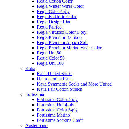
Regia Cotton Color
Regia Winter Wires Color
Regia Color 4-ply
Regia Folkloric Color
Regia Design Line
Regia Pairfect
Regia Virtuoso Color 6-ply
Regia Premium Bamboo
Regia Premium Alpaca Soft
Regia Premium Merino Yak +Color
Regia Uni 50
Regia Color 50
Regia Uni 100
Katia
Katia United Socks
Не носочная Katia
Katia Symmetric Socks and More United
Katia Fair Cotton Stretch
Fortissima
Fortissima Color 4-ply
Fortissima Uni 4-ply
Fortissima Color 6-ply
Fortissima Merino
Fortissima Sockina Color
Austermann