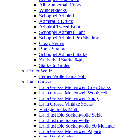
Alb Zauberball Crazy
Wunderklecks
Schoppel Admiral
Admiral R Druck
Admiral Tweed Bunt
Schoppel Admiral Hanf
Schoppel Admiral Pro Shadow
Crazy Perlen
Boots Strange
Schoppel Admiral Starke
Zauberball Starke 6-ply
Starke 6 Bruder
Ferner Wolle
Ferner Wolle Lama Soft
Lana Grossa
Lana Grossa Meilenweit Cosy Socks
Lana Grossa Meilenweit Woolycell
Lana Grossa Meilenweit Sooty
Lana Grossa Vintage Socks
Vintage Socks Multi
Landlust Die Sockenwolle Seide
Landlust die Sockenwolle
Landlust Die Sockenwolle 50 Melange
Lana Grossa Meilenweit Alpaca
Cool Wool Socks