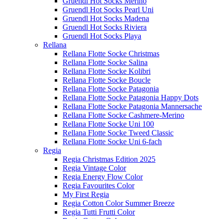
Gruendl Hot Socks Merino
Gruendl Hot Socks Pearl Uni
Gruendl Hot Socks Madena
Gruendl Hot Socks Riviera
Gruendl Hot Socks Playa
Rellana
Rellana Flotte Socke Christmas
Rellana Flotte Socke Salina
Rellana Flotte Socke Kolibri
Rellana Flotte Socke Boucle
Rellana Flotte Socke Patagonia
Rellana Flotte Socke Patagonia Happy Dots
Rellana Flotte Socke Patagonia Mannersache
Rellana Flotte Socke Cashmere-Merino
Rellana Flotte Socke Uni 100
Rellana Flotte Socke Tweed Classic
Rellana Flotte Socke Uni 6-fach
Regia
Regia Christmas Edition 2025
Regia Vintage Color
Regia Energy Flow Color
Regia Favourites Color
My First Regia
Regia Cotton Color Summer Breeze
Regia Tutti Frutti Color