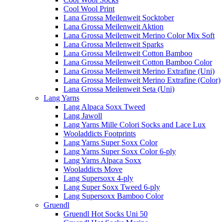
Cool Wool Print
Lana Grossa Meilenweit Socktober
Lana Grossa Meilenweit Aktion
Lana Grossa Meilenweit Merino Color Mix Soft
Lana Grossa Meilenweit Sparks
Lana Grossa Meilenweit Cotton Bamboo
Lana Grossa Meilenweit Cotton Bamboo Color
Lana Grossa Meilenweit Merino Extrafine (Uni)
Lana Grossa Meilenweit Merino Extrafine (Color)
Lana Grossa Meilenweit Seta (Uni)
Lang Yarns
Lang Alpaca Soxx Tweed
Lang Jawoll
Lang Yarns Mille Colori Socks and Lace Lux
Wooladdicts Footprints
Lang Yarns Super Soxx Color
Lang Yarns Super Soxx Color 6-ply
Lang Yarns Alpaca Soxx
Wooladdicts Move
Lang Supersoxx 4-ply
Lang Super Soxx Tweed 6-ply
Lang Supersoxx Bamboo Color
Gruendl
Gruendl Hot Socks Uni 50