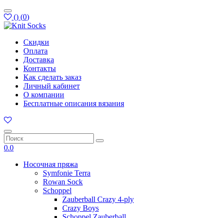
(
)
(
0
)
Скидки
Оплата
Доставка
Контакты
Как сделать заказ
Личный кабинет
О компании
Бесплатные описания вязания
0.0
Носочная пряжа
Symfonie Terra
Rowan Sock
Schoppel
Zauberball Crazy 4-ply
Crazy Boys
Schoppel Zauberball