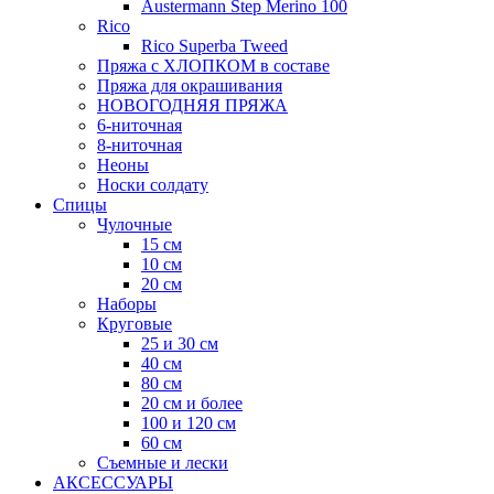
Austermann Step Merino 100
Rico
Rico Superba Tweed
Пряжа с ХЛОПКОМ в составе
Пряжа для окрашивания
НОВОГОДНЯЯ ПРЯЖА
6-ниточная
8-ниточная
Неоны
Носки солдату
Спицы
Чулочные
15 см
10 см
20 см
Наборы
Круговые
25 и 30 см
40 см
80 см
20 см и более
100 и 120 см
60 см
Съемные и лески
АКСЕССУАРЫ