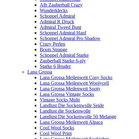
Alb Zauberball Crazy
Wunderklecks
Schoppel Admiral
Admiral R Druck
Admiral Tweed Bunt
Schoppel Admiral Hanf
Schoppel Admiral Pro Shadow
Crazy Perlen
Boots Strange
Schoppel Admiral Starke
Zauberball Starke 6-ply
Starke 6 Bruder
Lana Grossa
Lana Grossa Meilenweit Cosy Socks
Lana Grossa Meilenweit Woolycell
Lana Grossa Meilenweit Sooty
Lana Grossa Vintage Socks
Vintage Socks Multi
Landlust Die Sockenwolle Seide
Landlust die Sockenwolle
Landlust Die Sockenwolle 50 Melange
Lana Grossa Meilenweit Alpaca
Cool Wool Socks
Cool Wool Print
Lana Grossa Meilenweit Socktober