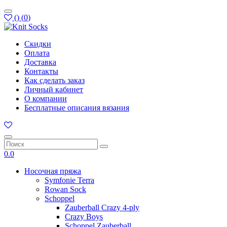
(
)
(
0
)
Скидки
Оплата
Доставка
Контакты
Как сделать заказ
Личный кабинет
О компании
Бесплатные описания вязания
0.0
Носочная пряжа
Symfonie Terra
Rowan Sock
Schoppel
Zauberball Crazy 4-ply
Crazy Boys
Schoppel Zauberball