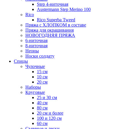
Step 4-ниточная
Austermann Step Merino 100
Rico
Rico Superba Tweed
Пряжа с ХЛОПКОМ в составе
Пряжа для окрашивания
НОВОГОДНЯЯ ПРЯЖА
6-ниточная
8-ниточная
Неоны
Носки солдату
Спицы
Чулочные
15 см
10 см
20 см
Наборы
Круговые
25 и 30 см
40 см
80 см
20 см и более
100 и 120 см
60 см
Съемные и лески