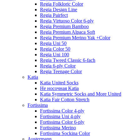
Regia Folkloric Color
Regia Design Line
Regia Pairfect
Regia Virtuoso Color 6-ply
Regia Premium Bamboo
Regia Premium Alpaca Soft
Regia Premium Merino Yak +Color
Regia Uni 50
Regia Color 50
Regia Uni 100
Regia Tweed Classic 6-fach
Regia 6-ply Color
Regia Teenage Color
Katia
Katia United Socks
Не носочная Katia
Katia Symmetric Socks and More United
Katia Fair Cotton Stretch
Fortissima
Fortissima Color 4-ply
Fortissima Uni 4-ply
Fortissima Color 6-ply
Fortissima Merino
Fortissima Sockina Color
Austermann