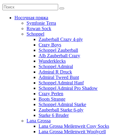
Носочная пряжа
Symfonie Terra
Rowan Sock
Schoppel
Zauberball Crazy 4-ply
Crazy Boys
Schoppel Zauberball
Alb Zauberball Crazy
Wunderklecks
Schoppel Admiral
Admiral R Druck
Admiral Tweed Bunt
Schoppel Admiral Hanf
Schoppel Admiral Pro Shadow
Crazy Perlen
Boots Strange
Schoppel Admiral Starke
Zauberball Starke 6-ply
Starke 6 Bruder
Lana Grossa
Lana Grossa Meilenweit Cosy Socks
Lana Grossa Meilenweit Woolycell