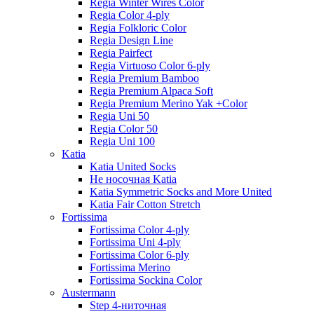
Regia Winter Wires Color
Regia Color 4-ply
Regia Folkloric Color
Regia Design Line
Regia Pairfect
Regia Virtuoso Color 6-ply
Regia Premium Bamboo
Regia Premium Alpaca Soft
Regia Premium Merino Yak +Color
Regia Uni 50
Regia Color 50
Regia Uni 100
Katia
Katia United Socks
Не носочная Katia
Katia Symmetric Socks and More United
Katia Fair Cotton Stretch
Fortissima
Fortissima Color 4-ply
Fortissima Uni 4-ply
Fortissima Color 6-ply
Fortissima Merino
Fortissima Sockina Color
Austermann
Step 4-ниточная