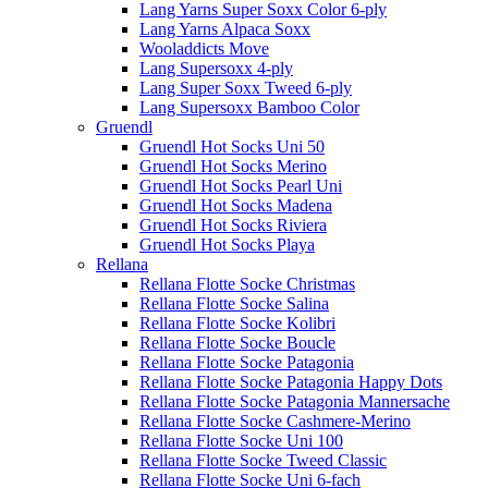
Lang Yarns Super Soxx Color 6-ply
Lang Yarns Alpaca Soxx
Wooladdicts Move
Lang Supersoxx 4-ply
Lang Super Soxx Tweed 6-ply
Lang Supersoxx Bamboo Color
Gruendl
Gruendl Hot Socks Uni 50
Gruendl Hot Socks Merino
Gruendl Hot Socks Pearl Uni
Gruendl Hot Socks Madena
Gruendl Hot Socks Riviera
Gruendl Hot Socks Playa
Rellana
Rellana Flotte Socke Christmas
Rellana Flotte Socke Salina
Rellana Flotte Socke Kolibri
Rellana Flotte Socke Boucle
Rellana Flotte Socke Patagonia
Rellana Flotte Socke Patagonia Happy Dots
Rellana Flotte Socke Patagonia Mannersache
Rellana Flotte Socke Cashmere-Merino
Rellana Flotte Socke Uni 100
Rellana Flotte Socke Tweed Classic
Rellana Flotte Socke Uni 6-fach