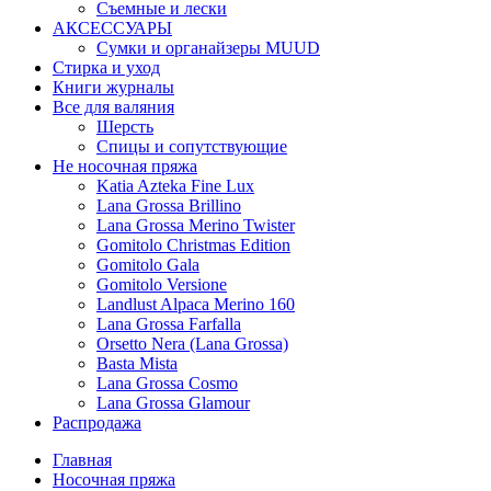
Съемные и лески
АКСЕССУАРЫ
Сумки и органайзеры MUUD
Стирка и уход
Книги журналы
Все для валяния
Шерсть
Спицы и сопутствующие
Не носочная пряжа
Katia Azteka Fine Lux
Lana Grossa Brillino
Lana Grossa Merino Twister
Gomitolo Christmas Edition
Gomitolo Gala
Gomitolo Versione
Landlust Alpaca Merino 160
Lana Grossa Farfalla
Orsetto Nera (Lana Grossa)
Basta Mista
Lana Grossa Cosmo
Lana Grossa Glamour
Распродажа
Главная
Носочная пряжа