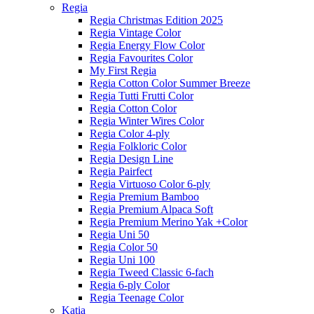
Regia
Regia Christmas Edition 2025
Regia Vintage Color
Regia Energy Flow Color
Regia Favourites Color
My First Regia
Regia Cotton Color Summer Breeze
Regia Tutti Frutti Color
Regia Cotton Color
Regia Winter Wires Color
Regia Color 4-ply
Regia Folkloric Color
Regia Design Line
Regia Pairfect
Regia Virtuoso Color 6-ply
Regia Premium Bamboo
Regia Premium Alpaca Soft
Regia Premium Merino Yak +Color
Regia Uni 50
Regia Color 50
Regia Uni 100
Regia Tweed Classic 6-fach
Regia 6-ply Color
Regia Teenage Color
Katia