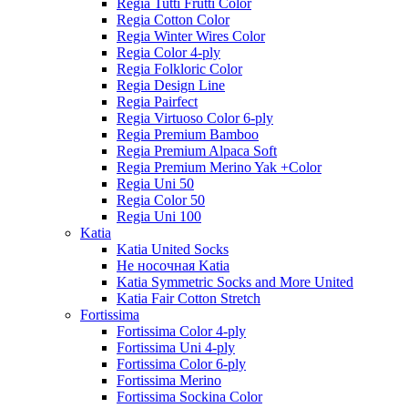
Regia Tutti Frutti Color
Regia Cotton Color
Regia Winter Wires Color
Regia Color 4-ply
Regia Folkloric Color
Regia Design Line
Regia Pairfect
Regia Virtuoso Color 6-ply
Regia Premium Bamboo
Regia Premium Alpaca Soft
Regia Premium Merino Yak +Color
Regia Uni 50
Regia Color 50
Regia Uni 100
Katia
Katia United Socks
Не носочная Katia
Katia Symmetric Socks and More United
Katia Fair Cotton Stretch
Fortissima
Fortissima Color 4-ply
Fortissima Uni 4-ply
Fortissima Color 6-ply
Fortissima Merino
Fortissima Sockina Color