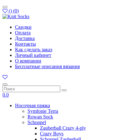
(
)
(
0
)
Скидки
Оплата
Доставка
Контакты
Как сделать заказ
Личный кабинет
О компании
Бесплатные описания вязания
0.0
Носочная пряжа
Symfonie Terra
Rowan Sock
Schoppel
Zauberball Crazy 4-ply
Crazy Boys
Schoppel Zauberball