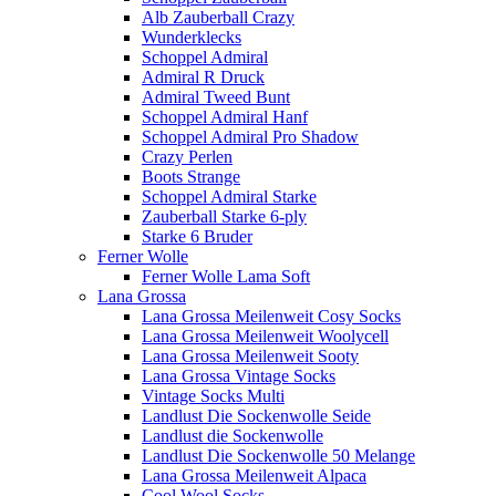
Alb Zauberball Crazy
Wunderklecks
Schoppel Admiral
Admiral R Druck
Admiral Tweed Bunt
Schoppel Admiral Hanf
Schoppel Admiral Pro Shadow
Crazy Perlen
Boots Strange
Schoppel Admiral Starke
Zauberball Starke 6-ply
Starke 6 Bruder
Ferner Wolle
Ferner Wolle Lama Soft
Lana Grossa
Lana Grossa Meilenweit Cosy Socks
Lana Grossa Meilenweit Woolycell
Lana Grossa Meilenweit Sooty
Lana Grossa Vintage Socks
Vintage Socks Multi
Landlust Die Sockenwolle Seide
Landlust die Sockenwolle
Landlust Die Sockenwolle 50 Melange
Lana Grossa Meilenweit Alpaca
Cool Wool Socks