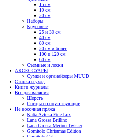
15 см
10 см
20 см
Наборы
Круговые
25 и 30 см
40 см
80 см
20 см и более
100 и 120 см
60 см
Съемные и лески
АКСЕССУАРЫ
Сумки и органайзеры MUUD
Стирка и уход
Книги журналы
Все для валяния
Шерсть
Спицы и сопутствующие
Не носочная пряжа
Katia Azteka Fine Lux
Lana Grossa Brillino
Lana Grossa Merino Twister
Gomitolo Christmas Edition
Gomitolo Gala