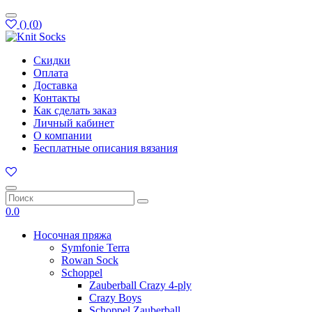
(
)
(
0
)
Скидки
Оплата
Доставка
Контакты
Как сделать заказ
Личный кабинет
О компании
Бесплатные описания вязания
0.0
Носочная пряжа
Symfonie Terra
Rowan Sock
Schoppel
Zauberball Crazy 4-ply
Crazy Boys
Schoppel Zauberball