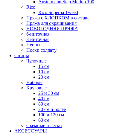
Austermann Step Merino 100
Rico
Rico Superba Tweed
Пряжа с ХЛОПКОМ в составе
Пряжа для окрашивания
НОВОГОДНЯЯ ПРЯЖА
6-ниточная
8-ниточная
Неоны
Носки солдату
Спицы
Чулочные
15 см
10 см
20 см
Наборы
Круговые
25 и 30 см
40 см
80 см
20 см и более
100 и 120 см
60 см
Съемные и лески
АКСЕССУАРЫ