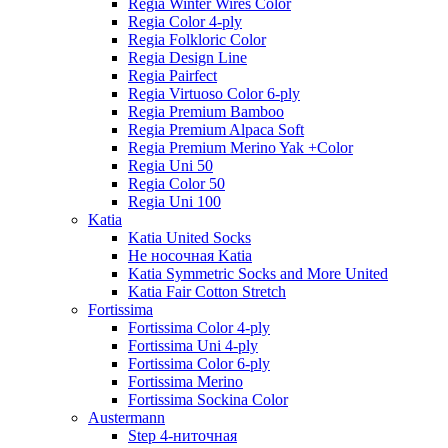
Regia Winter Wires Color
Regia Color 4-ply
Regia Folkloric Color
Regia Design Line
Regia Pairfect
Regia Virtuoso Color 6-ply
Regia Premium Bamboo
Regia Premium Alpaca Soft
Regia Premium Merino Yak +Color
Regia Uni 50
Regia Color 50
Regia Uni 100
Katia
Katia United Socks
Не носочная Katia
Katia Symmetric Socks and More United
Katia Fair Cotton Stretch
Fortissima
Fortissima Color 4-ply
Fortissima Uni 4-ply
Fortissima Color 6-ply
Fortissima Merino
Fortissima Sockina Color
Austermann
Step 4-ниточная