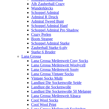
Alb Zauberball Crazy
Wunderklecks
Schoppel Admiral
Admiral R Druck
Admiral Tweed Bunt
Schoppel Admiral Hanf
Schoppel Admiral Pro Shadow
Crazy Perlen
Boots Strange
Schoppel Admiral Starke
Zauberball Starke 6-ply
Starke 6 Bruder
Lana Grossa
Lana Grossa Meilenweit Cosy Socks
Lana Grossa Meilenweit Woolycell
Lana Grossa Meilenweit Sooty
Lana Grossa Vintage Socks
Vintage Socks Multi
Landlust Die Sockenwolle Seide
Landlust die Sockenwolle
Landlust Die Sockenwolle 50 Melange
Lana Grossa Meilenweit Alpaca
Cool Wool Socks
Cool Wool Print
Lana Grossa Meilenweit Socktober