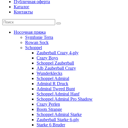
Публичная оферта
Каталог
Контакты
Носочная пряжа
Symfonie Terra
Rowan Sock
Schoppel
Zauberball Crazy 4-ply
Crazy Boys
Schoppel Zauberball
Alb Zauberball Crazy
Wunderklecks
Schoppel Admiral
Admiral R Druck
Admiral Tweed Bunt
Schoppel Admiral Hanf
Schoppel Admiral Pro Shadow
Crazy Perlen
Boots Strange
Schoppel Admiral Starke
Zauberball Starke 6-ply
Starke 6 Bruder