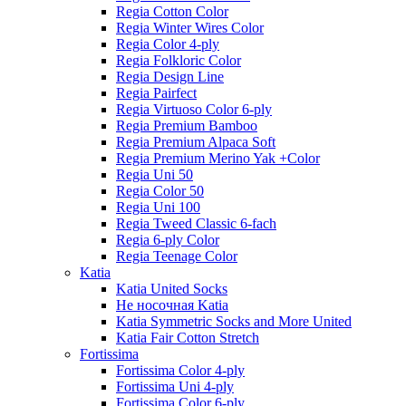
Regia Cotton Color
Regia Winter Wires Color
Regia Color 4-ply
Regia Folkloric Color
Regia Design Line
Regia Pairfect
Regia Virtuoso Color 6-ply
Regia Premium Bamboo
Regia Premium Alpaca Soft
Regia Premium Merino Yak +Color
Regia Uni 50
Regia Color 50
Regia Uni 100
Regia Tweed Classic 6-fach
Regia 6-ply Color
Regia Teenage Color
Katia
Katia United Socks
Не носочная Katia
Katia Symmetric Socks and More United
Katia Fair Cotton Stretch
Fortissima
Fortissima Color 4-ply
Fortissima Uni 4-ply
Fortissima Color 6-ply