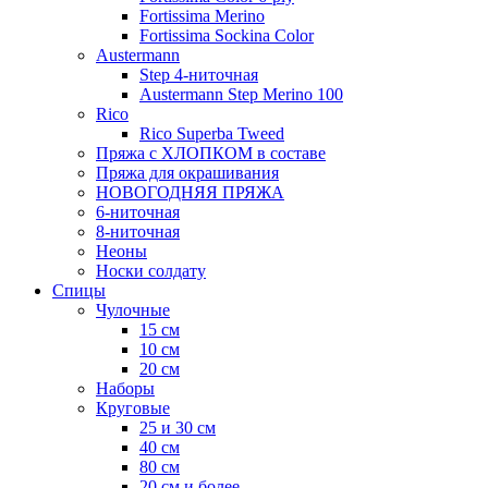
Fortissima Merino
Fortissima Sockina Color
Austermann
Step 4-ниточная
Austermann Step Merino 100
Rico
Rico Superba Tweed
Пряжа с ХЛОПКОМ в составе
Пряжа для окрашивания
НОВОГОДНЯЯ ПРЯЖА
6-ниточная
8-ниточная
Неоны
Носки солдату
Спицы
Чулочные
15 см
10 см
20 см
Наборы
Круговые
25 и 30 см
40 см
80 см
20 см и более