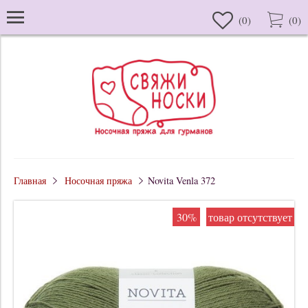
(
0
)
(
0
)
Главная
Носочная пряжа
Novita Venla 372
30%
товар отсутствует