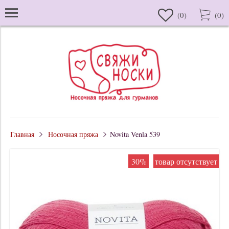
(
0
)
(
0
)
Главная
Носочная пряжа
Novita Venla 539
30%
товар отсутствует