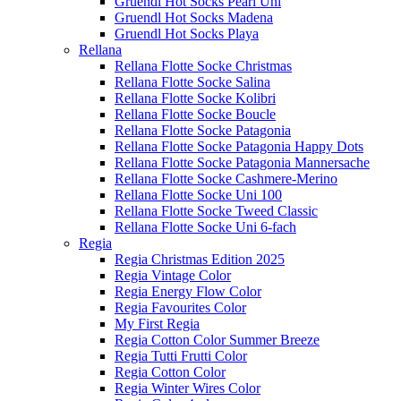
Gruendl Hot Socks Pearl Uni
Gruendl Hot Socks Madena
Gruendl Hot Socks Playa
Rellana
Rellana Flotte Socke Christmas
Rellana Flotte Socke Salina
Rellana Flotte Socke Kolibri
Rellana Flotte Socke Boucle
Rellana Flotte Socke Patagonia
Rellana Flotte Socke Patagonia Happy Dots
Rellana Flotte Socke Patagonia Mannersache
Rellana Flotte Socke Cashmere-Merino
Rellana Flotte Socke Uni 100
Rellana Flotte Socke Tweed Classic
Rellana Flotte Socke Uni 6-fach
Regia
Regia Christmas Edition 2025
Regia Vintage Color
Regia Energy Flow Color
Regia Favourites Color
My First Regia
Regia Cotton Color Summer Breeze
Regia Tutti Frutti Color
Regia Cotton Color
Regia Winter Wires Color