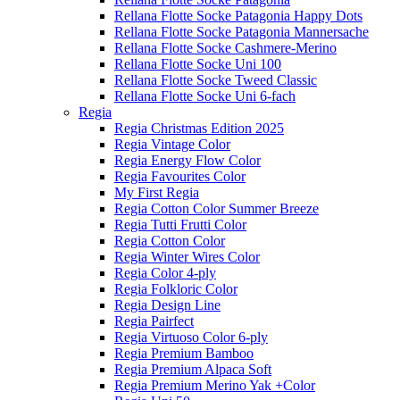
Rellana Flotte Socke Patagonia Happy Dots
Rellana Flotte Socke Patagonia Mannersache
Rellana Flotte Socke Cashmere-Merino
Rellana Flotte Socke Uni 100
Rellana Flotte Socke Tweed Classic
Rellana Flotte Socke Uni 6-fach
Regia
Regia Christmas Edition 2025
Regia Vintage Color
Regia Energy Flow Color
Regia Favourites Color
My First Regia
Regia Cotton Color Summer Breeze
Regia Tutti Frutti Color
Regia Cotton Color
Regia Winter Wires Color
Regia Color 4-ply
Regia Folkloric Color
Regia Design Line
Regia Pairfect
Regia Virtuoso Color 6-ply
Regia Premium Bamboo
Regia Premium Alpaca Soft
Regia Premium Merino Yak +Color