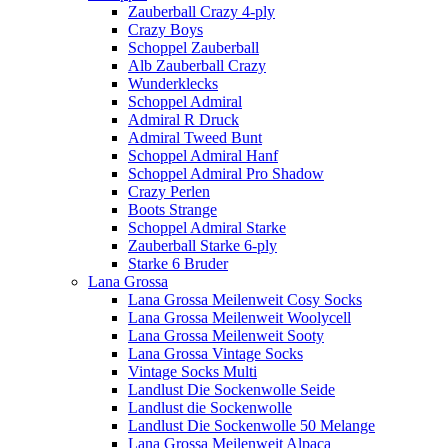
Zauberball Crazy 4-ply
Crazy Boys
Schoppel Zauberball
Alb Zauberball Crazy
Wunderklecks
Schoppel Admiral
Admiral R Druck
Admiral Tweed Bunt
Schoppel Admiral Hanf
Schoppel Admiral Pro Shadow
Crazy Perlen
Boots Strange
Schoppel Admiral Starke
Zauberball Starke 6-ply
Starke 6 Bruder
Lana Grossa
Lana Grossa Meilenweit Cosy Socks
Lana Grossa Meilenweit Woolycell
Lana Grossa Meilenweit Sooty
Lana Grossa Vintage Socks
Vintage Socks Multi
Landlust Die Sockenwolle Seide
Landlust die Sockenwolle
Landlust Die Sockenwolle 50 Melange
Lana Grossa Meilenweit Alpaca