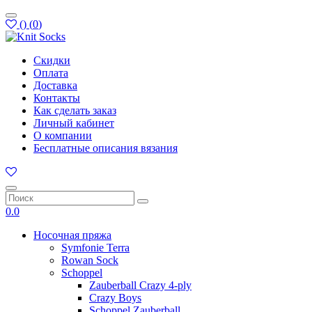
(
)
(
0
)
Скидки
Оплата
Доставка
Контакты
Как сделать заказ
Личный кабинет
О компании
Бесплатные описания вязания
0.0
Носочная пряжа
Symfonie Terra
Rowan Sock
Schoppel
Zauberball Crazy 4-ply
Crazy Boys
Schoppel Zauberball