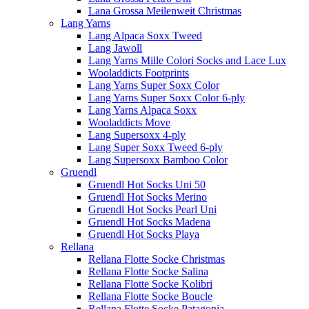
Lana Grossa Meilenweit Christmas
Lang Yarns
Lang Alpaca Soxx Tweed
Lang Jawoll
Lang Yarns Mille Colori Socks and Lace Lux
Wooladdicts Footprints
Lang Yarns Super Soxx Color
Lang Yarns Super Soxx Color 6-ply
Lang Yarns Alpaca Soxx
Wooladdicts Move
Lang Supersoxx 4-ply
Lang Super Soxx Tweed 6-ply
Lang Supersoxx Bamboo Color
Gruendl
Gruendl Hot Socks Uni 50
Gruendl Hot Socks Merino
Gruendl Hot Socks Pearl Uni
Gruendl Hot Socks Madena
Gruendl Hot Socks Playa
Rellana
Rellana Flotte Socke Christmas
Rellana Flotte Socke Salina
Rellana Flotte Socke Kolibri
Rellana Flotte Socke Boucle
Rellana Flotte Socke Patagonia