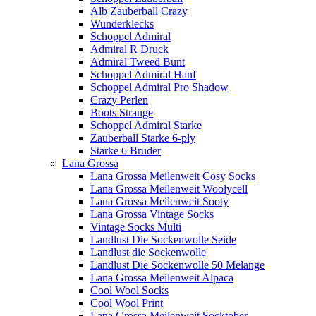
Alb Zauberball Crazy
Wunderklecks
Schoppel Admiral
Admiral R Druck
Admiral Tweed Bunt
Schoppel Admiral Hanf
Schoppel Admiral Pro Shadow
Crazy Perlen
Boots Strange
Schoppel Admiral Starke
Zauberball Starke 6-ply
Starke 6 Bruder
Lana Grossa
Lana Grossa Meilenweit Cosy Socks
Lana Grossa Meilenweit Woolycell
Lana Grossa Meilenweit Sooty
Lana Grossa Vintage Socks
Vintage Socks Multi
Landlust Die Sockenwolle Seide
Landlust die Sockenwolle
Landlust Die Sockenwolle 50 Melange
Lana Grossa Meilenweit Alpaca
Cool Wool Socks
Cool Wool Print
Lana Grossa Meilenweit Socktober