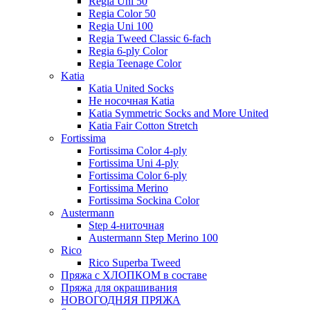
Regia Uni 50
Regia Color 50
Regia Uni 100
Regia Tweed Classic 6-fach
Regia 6-ply Color
Regia Teenage Color
Katia
Katia United Socks
Не носочная Katia
Katia Symmetric Socks and More United
Katia Fair Cotton Stretch
Fortissima
Fortissima Color 4-ply
Fortissima Uni 4-ply
Fortissima Color 6-ply
Fortissima Merino
Fortissima Sockina Color
Austermann
Step 4-ниточная
Austermann Step Merino 100
Rico
Rico Superba Tweed
Пряжа с ХЛОПКОМ в составе
Пряжа для окрашивания
НОВОГОДНЯЯ ПРЯЖА