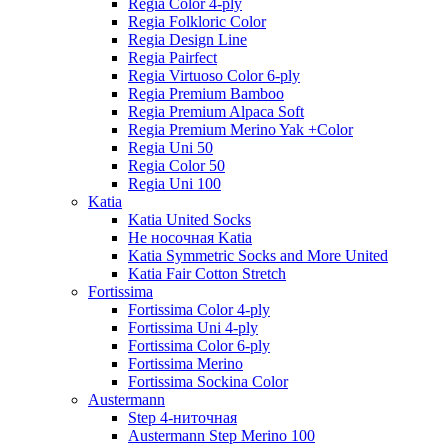
Regia Color 4-ply
Regia Folkloric Color
Regia Design Line
Regia Pairfect
Regia Virtuoso Color 6-ply
Regia Premium Bamboo
Regia Premium Alpaca Soft
Regia Premium Merino Yak +Color
Regia Uni 50
Regia Color 50
Regia Uni 100
Katia
Katia United Socks
Не носочная Katia
Katia Symmetric Socks and More United
Katia Fair Cotton Stretch
Fortissima
Fortissima Color 4-ply
Fortissima Uni 4-ply
Fortissima Color 6-ply
Fortissima Merino
Fortissima Sockina Color
Austermann
Step 4-ниточная
Austermann Step Merino 100