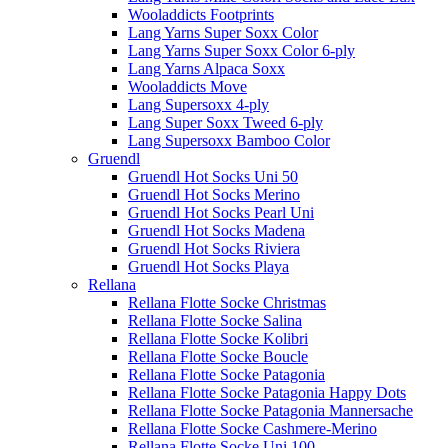
Wooladdicts Footprints
Lang Yarns Super Soxx Color
Lang Yarns Super Soxx Color 6-ply
Lang Yarns Alpaca Soxx
Wooladdicts Move
Lang Supersoxx 4-ply
Lang Super Soxx Tweed 6-ply
Lang Supersoxx Bamboo Color
Gruendl
Gruendl Hot Socks Uni 50
Gruendl Hot Socks Merino
Gruendl Hot Socks Pearl Uni
Gruendl Hot Socks Madena
Gruendl Hot Socks Riviera
Gruendl Hot Socks Playa
Rellana
Rellana Flotte Socke Christmas
Rellana Flotte Socke Salina
Rellana Flotte Socke Kolibri
Rellana Flotte Socke Boucle
Rellana Flotte Socke Patagonia
Rellana Flotte Socke Patagonia Happy Dots
Rellana Flotte Socke Patagonia Mannersache
Rellana Flotte Socke Cashmere-Merino
Rellana Flotte Socke Uni 100