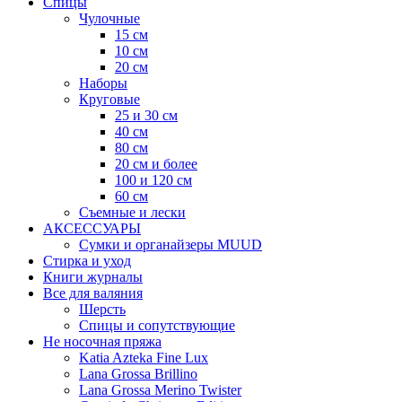
Спицы
Чулочные
15 см
10 см
20 см
Наборы
Круговые
25 и 30 см
40 см
80 см
20 см и более
100 и 120 см
60 см
Съемные и лески
АКСЕССУАРЫ
Сумки и органайзеры MUUD
Стирка и уход
Книги журналы
Все для валяния
Шерсть
Спицы и сопутствующие
Не носочная пряжа
Katia Azteka Fine Lux
Lana Grossa Brillino
Lana Grossa Merino Twister