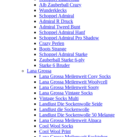
Alb Zauberball Crazy
Wunderklecks
Schoppel Admiral
Admiral R Druck
Admiral Tweed Bunt
Schoppel Admiral Hanf
Schoppel Admiral Pro Shadow
Crazy Perlen
Boots Strange
Schoppel Admiral Starke
Zauberball Starke 6-ply
Starke 6 Bruder
Lana Grossa
Lana Grossa Meilenweit Cosy Socks
Lana Grossa Meilenweit Woolycell
Lana Grossa Meilenweit Sooty
Lana Grossa Vintage Socks
Vintage Socks Multi
Landlust Die Sockenwolle Seide
Landlust die Sockenwolle
Landlust Die Sockenwolle 50 Melange
Lana Grossa Meilenweit Alpaca
Cool Wool Socks
Cool Wool Print
Lana Grossa Meilenweit Socktober