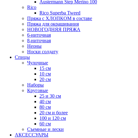
Austermann Step Merino 100
Rico
Rico Superba Tweed
Пряжа с ХЛОПКОМ в составе
Пряжа для окрашивания
НОВОГОДНЯЯ ПРЯЖА
6-ниточная
8-ниточная
Неоны
Носки солдату
Спицы
Чулочные
15 см
10 см
20 см
Наборы
Круговые
25 и 30 см
40 см
80 см
20 см и более
100 и 120 см
60 см
Съемные и лески
АКСЕССУАРЫ