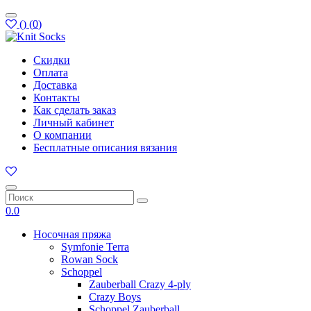
(
)
(
0
)
Скидки
Оплата
Доставка
Контакты
Как сделать заказ
Личный кабинет
О компании
Бесплатные описания вязания
0.0
Носочная пряжа
Symfonie Terra
Rowan Sock
Schoppel
Zauberball Crazy 4-ply
Crazy Boys
Schoppel Zauberball