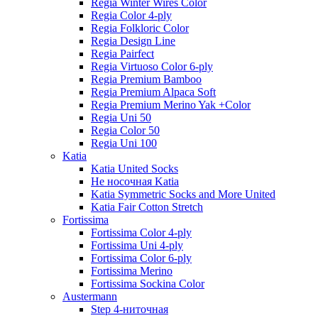
Regia Winter Wires Color
Regia Color 4-ply
Regia Folkloric Color
Regia Design Line
Regia Pairfect
Regia Virtuoso Color 6-ply
Regia Premium Bamboo
Regia Premium Alpaca Soft
Regia Premium Merino Yak +Color
Regia Uni 50
Regia Color 50
Regia Uni 100
Katia
Katia United Socks
Не носочная Katia
Katia Symmetric Socks and More United
Katia Fair Cotton Stretch
Fortissima
Fortissima Color 4-ply
Fortissima Uni 4-ply
Fortissima Color 6-ply
Fortissima Merino
Fortissima Sockina Color
Austermann
Step 4-ниточная