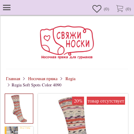
(
0
)
(
0
)
Главная
Носочная пряжа
Regia
Regia Soft Spots Color 4090
20%
товар отсутствует