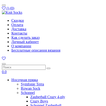
(
)
(
0
)
Скидки
Оплата
Доставка
Контакты
Как сделать заказ
Личный кабинет
О компании
Бесплатные описания вязания
0.0
Носочная пряжа
Symfonie Terra
Rowan Sock
Schoppel
Zauberball Crazy 4-ply
Crazy Boys
Schoppel Zauberball