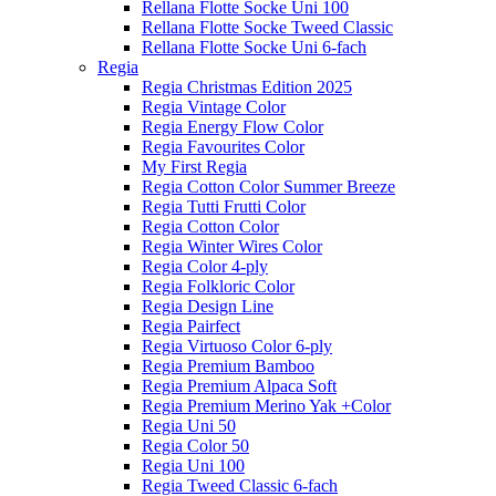
Rellana Flotte Socke Uni 100
Rellana Flotte Socke Tweed Classic
Rellana Flotte Socke Uni 6-fach
Regia
Regia Christmas Edition 2025
Regia Vintage Color
Regia Energy Flow Color
Regia Favourites Color
My First Regia
Regia Cotton Color Summer Breeze
Regia Tutti Frutti Color
Regia Cotton Color
Regia Winter Wires Color
Regia Color 4-ply
Regia Folkloric Color
Regia Design Line
Regia Pairfect
Regia Virtuoso Color 6-ply
Regia Premium Bamboo
Regia Premium Alpaca Soft
Regia Premium Merino Yak +Color
Regia Uni 50
Regia Color 50
Regia Uni 100
Regia Tweed Classic 6-fach