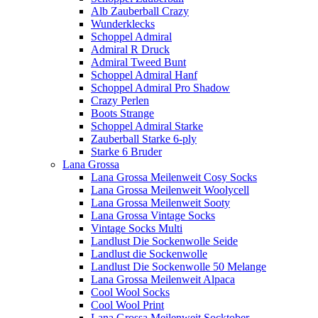
Alb Zauberball Crazy
Wunderklecks
Schoppel Admiral
Admiral R Druck
Admiral Tweed Bunt
Schoppel Admiral Hanf
Schoppel Admiral Pro Shadow
Crazy Perlen
Boots Strange
Schoppel Admiral Starke
Zauberball Starke 6-ply
Starke 6 Bruder
Lana Grossa
Lana Grossa Meilenweit Cosy Socks
Lana Grossa Meilenweit Woolycell
Lana Grossa Meilenweit Sooty
Lana Grossa Vintage Socks
Vintage Socks Multi
Landlust Die Sockenwolle Seide
Landlust die Sockenwolle
Landlust Die Sockenwolle 50 Melange
Lana Grossa Meilenweit Alpaca
Cool Wool Socks
Cool Wool Print
Lana Grossa Meilenweit Socktober