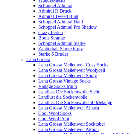
Wunderklecks
Schoppel Admiral
Admiral R Druck
Admiral Tweed Bunt
Schoppel Admiral Hanf
Schoppel Admiral Pro Shadow
Crazy Perlen
Boots Strange
Schoppel Admiral Starke
Zauberball Starke 6-ply
Starke 6 Bruder
Lana Grossa
Lana Grossa Meilenweit Cosy Socks
Lana Grossa Meilenweit Woolycell
Lana Grossa Meilenweit Sooty
Lana Grossa Vintage Socks
Vintage Socks Multi
Landlust Die Sockenwolle Seide
Landlust die Sockenwolle
Landlust Die Sockenwolle 50 Melange
Lana Grossa Meilenweit Alpaca
Cool Wool Socks
Cool Wool Print
Lana Grossa Meilenweit Socktober
Lana Grossa Meilenweit Aktion