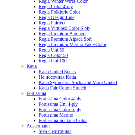
Regia Winter Wires Color
Regia Color 4-ply
Regia Folkloric Color
Regia Design Line
Regia Pairfect
Regia Virtuoso Color 6-ply
Regia Premium Bamboo
Regia Premium Alpaca Soft
Regia Premium Merino Yak +Color
Regia Uni 50
Regia Color 50
Regia Uni 100
Katia
Katia United Socks
Не носочная Katia
Katia Symmetric Socks and More United
Katia Fair Cotton Stretch
Fortissima
Fortissima Color 4-ply
Fortissima Uni 4-ply
Fortissima Color 6-ply
Fortissima Merino
Fortissima Sockina Color
Austermann
Step 4-ниточная