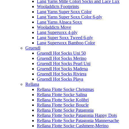
Lang Yarns Mille Colori Socks and Lace Lux
Wooladdicts Footprints
Lang Yarns Super Soxx Color
Lang Yarns Super Soxx Color 6-ply
Lang Yarns Alpaca Soxx
Wooladdicts Move
Lang Supersoxx 4-ply
Lang Super Soxx Tweed 6-ply
Lang Supersoxx Bamboo Color
Gruendl
Gruendl Hot Socks Uni 50
Gruendl Hot Socks Merino
Gruendl Hot Socks Pearl Uni
Gruendl Hot Socks Madena
Gruendl Hot Socks Riviera
Gruendl Hot Socks Playa
Rellana
Rellana Flotte Socke Christmas
Rellana Flotte Socke Salina
Rellana Flotte Socke Kolibri
Rellana Flotte Socke Boucle
Rellana Flotte Socke Patagonia
Rellana Flotte Socke Patagonia Happy Dots
Rellana Flotte Socke Patagonia Mannersache
Rellana Flotte Socke Cashmere-Merino