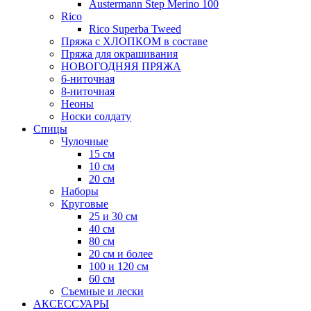
Austermann Step Merino 100
Rico
Rico Superba Tweed
Пряжа с ХЛОПКОМ в составе
Пряжа для окрашивания
НОВОГОДНЯЯ ПРЯЖА
6-ниточная
8-ниточная
Неоны
Носки солдату
Спицы
Чулочные
15 см
10 см
20 см
Наборы
Круговые
25 и 30 см
40 см
80 см
20 см и более
100 и 120 см
60 см
Съемные и лески
АКСЕССУАРЫ