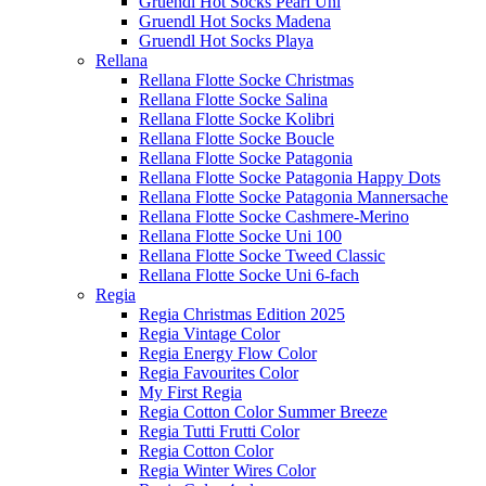
Gruendl Hot Socks Pearl Uni
Gruendl Hot Socks Madena
Gruendl Hot Socks Playa
Rellana
Rellana Flotte Socke Christmas
Rellana Flotte Socke Salina
Rellana Flotte Socke Kolibri
Rellana Flotte Socke Boucle
Rellana Flotte Socke Patagonia
Rellana Flotte Socke Patagonia Happy Dots
Rellana Flotte Socke Patagonia Mannersache
Rellana Flotte Socke Cashmere-Merino
Rellana Flotte Socke Uni 100
Rellana Flotte Socke Tweed Classic
Rellana Flotte Socke Uni 6-fach
Regia
Regia Christmas Edition 2025
Regia Vintage Color
Regia Energy Flow Color
Regia Favourites Color
My First Regia
Regia Cotton Color Summer Breeze
Regia Tutti Frutti Color
Regia Cotton Color
Regia Winter Wires Color