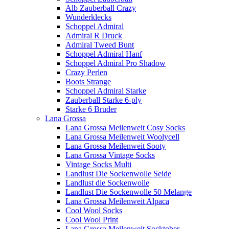
Alb Zauberball Crazy
Wunderklecks
Schoppel Admiral
Admiral R Druck
Admiral Tweed Bunt
Schoppel Admiral Hanf
Schoppel Admiral Pro Shadow
Crazy Perlen
Boots Strange
Schoppel Admiral Starke
Zauberball Starke 6-ply
Starke 6 Bruder
Lana Grossa
Lana Grossa Meilenweit Cosy Socks
Lana Grossa Meilenweit Woolycell
Lana Grossa Meilenweit Sooty
Lana Grossa Vintage Socks
Vintage Socks Multi
Landlust Die Sockenwolle Seide
Landlust die Sockenwolle
Landlust Die Sockenwolle 50 Melange
Lana Grossa Meilenweit Alpaca
Cool Wool Socks
Cool Wool Print
Lana Grossa Meilenweit Socktober