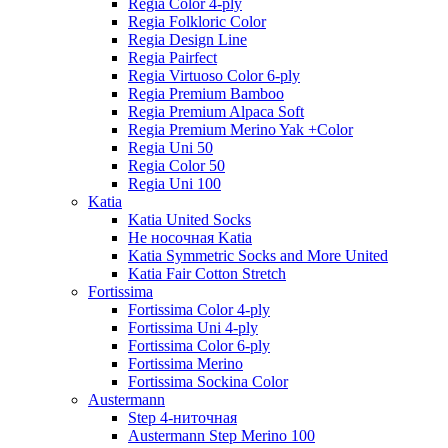
Regia Color 4-ply
Regia Folkloric Color
Regia Design Line
Regia Pairfect
Regia Virtuoso Color 6-ply
Regia Premium Bamboo
Regia Premium Alpaca Soft
Regia Premium Merino Yak +Color
Regia Uni 50
Regia Color 50
Regia Uni 100
Katia
Katia United Socks
Не носочная Katia
Katia Symmetric Socks and More United
Katia Fair Cotton Stretch
Fortissima
Fortissima Color 4-ply
Fortissima Uni 4-ply
Fortissima Color 6-ply
Fortissima Merino
Fortissima Sockina Color
Austermann
Step 4-ниточная
Austermann Step Merino 100