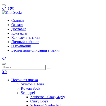
(
)
(
0
)
Скидки
Оплата
Доставка
Контакты
Как сделать заказ
Личный кабинет
О компании
Бесплатные описания вязания
0.0
Носочная пряжа
Symfonie Terra
Rowan Sock
Schoppel
Zauberball Crazy 4-ply
Crazy Boys
Schoppel Zauberball