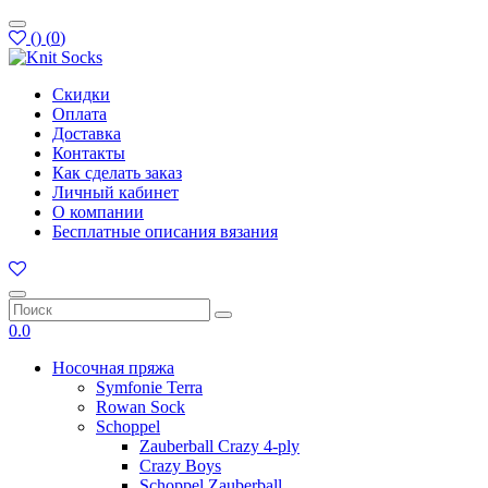
(
)
(
0
)
Скидки
Оплата
Доставка
Контакты
Как сделать заказ
Личный кабинет
О компании
Бесплатные описания вязания
0.0
Носочная пряжа
Symfonie Terra
Rowan Sock
Schoppel
Zauberball Crazy 4-ply
Crazy Boys
Schoppel Zauberball