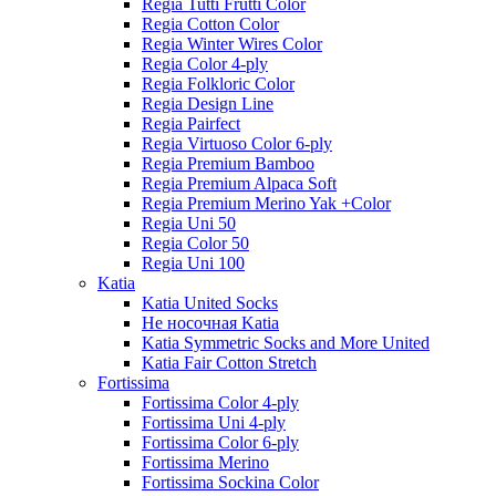
Regia Tutti Frutti Color
Regia Cotton Color
Regia Winter Wires Color
Regia Color 4-ply
Regia Folkloric Color
Regia Design Line
Regia Pairfect
Regia Virtuoso Color 6-ply
Regia Premium Bamboo
Regia Premium Alpaca Soft
Regia Premium Merino Yak +Color
Regia Uni 50
Regia Color 50
Regia Uni 100
Katia
Katia United Socks
Не носочная Katia
Katia Symmetric Socks and More United
Katia Fair Cotton Stretch
Fortissima
Fortissima Color 4-ply
Fortissima Uni 4-ply
Fortissima Color 6-ply
Fortissima Merino
Fortissima Sockina Color