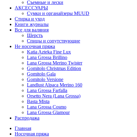
Съемные и лески
АКСЕССУАРЫ
Сумки и органайзеры MUUD
Стирка и уход
Книги журналы
Все для валяния
Шерсть
Спицы и сопутствующие
Не носочная пряжа
Katia Azteka Fine Lux
Lana Grossa Brillino
Lana Grossa Merino Twister
Gomitolo Christmas Edition
Gomitolo Gala
Gomitolo Versione
Landlust Alpaca Merino 160
Lana Grossa Farfalla
Orsetto Nera (Lana Grossa)
Basta Mista
Lana Grossa Cosmo
Lana Grossa Glamour
Распродажа
Главная
Носочная пряжа