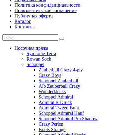
Политика конфиденциальности
Пользовательское соглашение
Публичная оферта
Каталог
Контакты
Носочная пряжа
Symfonie Terra
Rowan Sock
Schoppel
Zauberball Crazy 4-ply
Crazy Boys
Schoppel Zauberball
Alb Zauberball Crazy
Wunderklecks
Schoppel Admiral
Admiral R Druck
Admiral Tweed Bunt
Schoppel Admiral Hanf
Schoppel Admiral Pro Shadow
Crazy Perlen
Boots Strange
Schoppel Admiral Starke