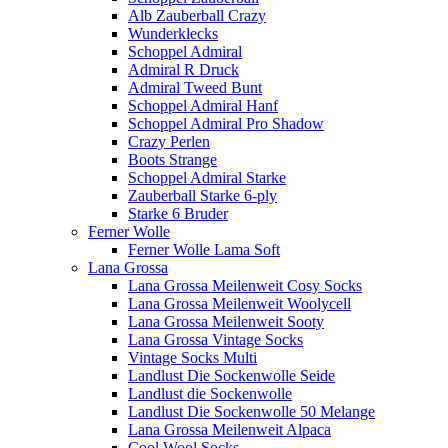
Alb Zauberball Crazy
Wunderklecks
Schoppel Admiral
Admiral R Druck
Admiral Tweed Bunt
Schoppel Admiral Hanf
Schoppel Admiral Pro Shadow
Crazy Perlen
Boots Strange
Schoppel Admiral Starke
Zauberball Starke 6-ply
Starke 6 Bruder
Ferner Wolle
Ferner Wolle Lama Soft
Lana Grossa
Lana Grossa Meilenweit Cosy Socks
Lana Grossa Meilenweit Woolycell
Lana Grossa Meilenweit Sooty
Lana Grossa Vintage Socks
Vintage Socks Multi
Landlust Die Sockenwolle Seide
Landlust die Sockenwolle
Landlust Die Sockenwolle 50 Melange
Lana Grossa Meilenweit Alpaca
Cool Wool Socks