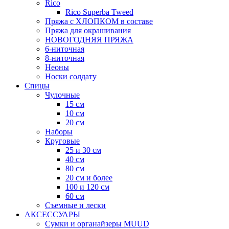
Rico
Rico Superba Tweed
Пряжа с ХЛОПКОМ в составе
Пряжа для окрашивания
НОВОГОДНЯЯ ПРЯЖА
6-ниточная
8-ниточная
Неоны
Носки солдату
Спицы
Чулочные
15 см
10 см
20 см
Наборы
Круговые
25 и 30 см
40 см
80 см
20 см и более
100 и 120 см
60 см
Съемные и лески
АКСЕССУАРЫ
Сумки и органайзеры MUUD