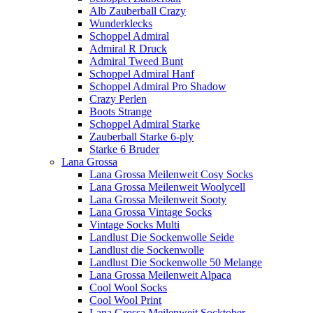
Alb Zauberball Crazy
Wunderklecks
Schoppel Admiral
Admiral R Druck
Admiral Tweed Bunt
Schoppel Admiral Hanf
Schoppel Admiral Pro Shadow
Crazy Perlen
Boots Strange
Schoppel Admiral Starke
Zauberball Starke 6-ply
Starke 6 Bruder
Lana Grossa
Lana Grossa Meilenweit Cosy Socks
Lana Grossa Meilenweit Woolycell
Lana Grossa Meilenweit Sooty
Lana Grossa Vintage Socks
Vintage Socks Multi
Landlust Die Sockenwolle Seide
Landlust die Sockenwolle
Landlust Die Sockenwolle 50 Melange
Lana Grossa Meilenweit Alpaca
Cool Wool Socks
Cool Wool Print
Lana Grossa Meilenweit Socktober