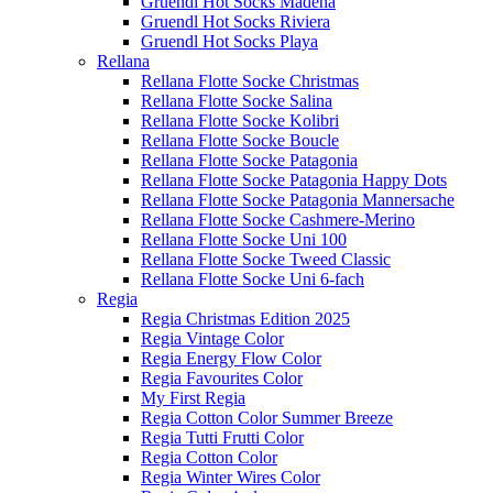
Gruendl Hot Socks Madena
Gruendl Hot Socks Riviera
Gruendl Hot Socks Playa
Rellana
Rellana Flotte Socke Christmas
Rellana Flotte Socke Salina
Rellana Flotte Socke Kolibri
Rellana Flotte Socke Boucle
Rellana Flotte Socke Patagonia
Rellana Flotte Socke Patagonia Happy Dots
Rellana Flotte Socke Patagonia Mannersache
Rellana Flotte Socke Cashmere-Merino
Rellana Flotte Socke Uni 100
Rellana Flotte Socke Tweed Classic
Rellana Flotte Socke Uni 6-fach
Regia
Regia Christmas Edition 2025
Regia Vintage Color
Regia Energy Flow Color
Regia Favourites Color
My First Regia
Regia Cotton Color Summer Breeze
Regia Tutti Frutti Color
Regia Cotton Color
Regia Winter Wires Color