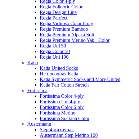
Regia Color 4-ply
Regia Folkloric Color
Regia Design Line
Regia Pairfect
Regia Virtuoso Color 6-ply
Regia Premium Bamboo
Regia Premium Alpaca Soft
Regia Premium Merino Yak +Color
Regia Uni 50
Regia Color 50
Regia Uni 100
Katia
Katia United Socks
Не носочная Katia
Katia Symmetric Socks and More United
Katia Fair Cotton Stretch
Fortissima
Fortissima Color 4-ply
Fortissima Uni 4-ply
Fortissima Color 6-ply
Fortissima Merino
Fortissima Sockina Color
Austermann
Step 4-ниточная
Austermann Step Merino 100