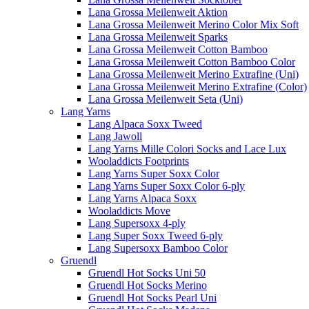
Lana Grossa Meilenweit Aktion
Lana Grossa Meilenweit Merino Color Mix Soft
Lana Grossa Meilenweit Sparks
Lana Grossa Meilenweit Cotton Bamboo
Lana Grossa Meilenweit Cotton Bamboo Color
Lana Grossa Meilenweit Merino Extrafine (Uni)
Lana Grossa Meilenweit Merino Extrafine (Color)
Lana Grossa Meilenweit Seta (Uni)
Lang Yarns
Lang Alpaca Soxx Tweed
Lang Jawoll
Lang Yarns Mille Colori Socks and Lace Lux
Wooladdicts Footprints
Lang Yarns Super Soxx Color
Lang Yarns Super Soxx Color 6-ply
Lang Yarns Alpaca Soxx
Wooladdicts Move
Lang Supersoxx 4-ply
Lang Super Soxx Tweed 6-ply
Lang Supersoxx Bamboo Color
Gruendl
Gruendl Hot Socks Uni 50
Gruendl Hot Socks Merino
Gruendl Hot Socks Pearl Uni