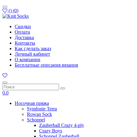
(
)
(
0
)
Скидки
Оплата
Доставка
Контакты
Как сделать заказ
Личный кабинет
О компании
Бесплатные описания вязания
0.0
Носочная пряжа
Symfonie Terra
Rowan Sock
Schoppel
Zauberball Crazy 4-ply
Crazy Boys
Schoppel Zauberball