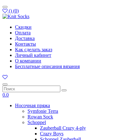
(
)
(
0
)
Скидки
Оплата
Доставка
Контакты
Как сделать заказ
Личный кабинет
О компании
Бесплатные описания вязания
0.0
Носочная пряжа
Symfonie Terra
Rowan Sock
Schoppel
Zauberball Crazy 4-ply
Crazy Boys
Schoppel Zauberball