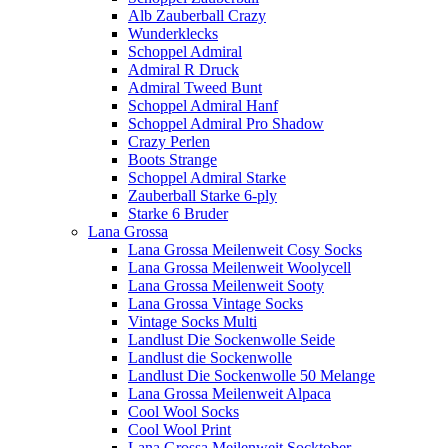
Alb Zauberball Crazy
Wunderklecks
Schoppel Admiral
Admiral R Druck
Admiral Tweed Bunt
Schoppel Admiral Hanf
Schoppel Admiral Pro Shadow
Crazy Perlen
Boots Strange
Schoppel Admiral Starke
Zauberball Starke 6-ply
Starke 6 Bruder
Lana Grossa
Lana Grossa Meilenweit Cosy Socks
Lana Grossa Meilenweit Woolycell
Lana Grossa Meilenweit Sooty
Lana Grossa Vintage Socks
Vintage Socks Multi
Landlust Die Sockenwolle Seide
Landlust die Sockenwolle
Landlust Die Sockenwolle 50 Melange
Lana Grossa Meilenweit Alpaca
Cool Wool Socks
Cool Wool Print
Lana Grossa Meilenweit Socktober