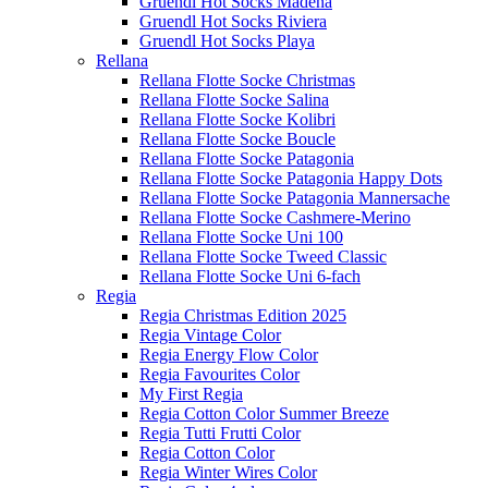
Gruendl Hot Socks Madena
Gruendl Hot Socks Riviera
Gruendl Hot Socks Playa
Rellana
Rellana Flotte Socke Christmas
Rellana Flotte Socke Salina
Rellana Flotte Socke Kolibri
Rellana Flotte Socke Boucle
Rellana Flotte Socke Patagonia
Rellana Flotte Socke Patagonia Happy Dots
Rellana Flotte Socke Patagonia Mannersache
Rellana Flotte Socke Cashmere-Merino
Rellana Flotte Socke Uni 100
Rellana Flotte Socke Tweed Classic
Rellana Flotte Socke Uni 6-fach
Regia
Regia Christmas Edition 2025
Regia Vintage Color
Regia Energy Flow Color
Regia Favourites Color
My First Regia
Regia Cotton Color Summer Breeze
Regia Tutti Frutti Color
Regia Cotton Color
Regia Winter Wires Color