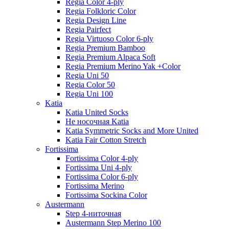
Regia Color 4-ply
Regia Folkloric Color
Regia Design Line
Regia Pairfect
Regia Virtuoso Color 6-ply
Regia Premium Bamboo
Regia Premium Alpaca Soft
Regia Premium Merino Yak +Color
Regia Uni 50
Regia Color 50
Regia Uni 100
Katia
Katia United Socks
Не носочная Katia
Katia Symmetric Socks and More United
Katia Fair Cotton Stretch
Fortissima
Fortissima Color 4-ply
Fortissima Uni 4-ply
Fortissima Color 6-ply
Fortissima Merino
Fortissima Sockina Color
Austermann
Step 4-ниточная
Austermann Step Merino 100