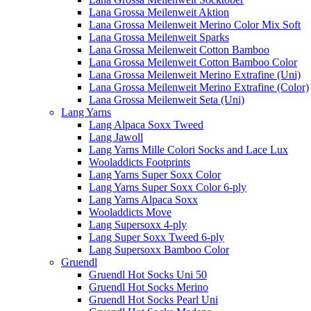
Lana Grossa Meilenweit Aktion
Lana Grossa Meilenweit Merino Color Mix Soft
Lana Grossa Meilenweit Sparks
Lana Grossa Meilenweit Cotton Bamboo
Lana Grossa Meilenweit Cotton Bamboo Color
Lana Grossa Meilenweit Merino Extrafine (Uni)
Lana Grossa Meilenweit Merino Extrafine (Color)
Lana Grossa Meilenweit Seta (Uni)
Lang Yarns
Lang Alpaca Soxx Tweed
Lang Jawoll
Lang Yarns Mille Colori Socks and Lace Lux
Wooladdicts Footprints
Lang Yarns Super Soxx Color
Lang Yarns Super Soxx Color 6-ply
Lang Yarns Alpaca Soxx
Wooladdicts Move
Lang Supersoxx 4-ply
Lang Super Soxx Tweed 6-ply
Lang Supersoxx Bamboo Color
Gruendl
Gruendl Hot Socks Uni 50
Gruendl Hot Socks Merino
Gruendl Hot Socks Pearl Uni