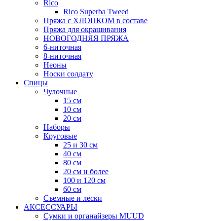
Rico
Rico Superba Tweed
Пряжа с ХЛОПКОМ в составе
Пряжа для окрашивания
НОВОГОДНЯЯ ПРЯЖА
6-ниточная
8-ниточная
Неоны
Носки солдату
Спицы
Чулочные
15 см
10 см
20 см
Наборы
Круговые
25 и 30 см
40 см
80 см
20 см и более
100 и 120 см
60 см
Съемные и лески
АКСЕССУАРЫ
Сумки и органайзеры MUUD