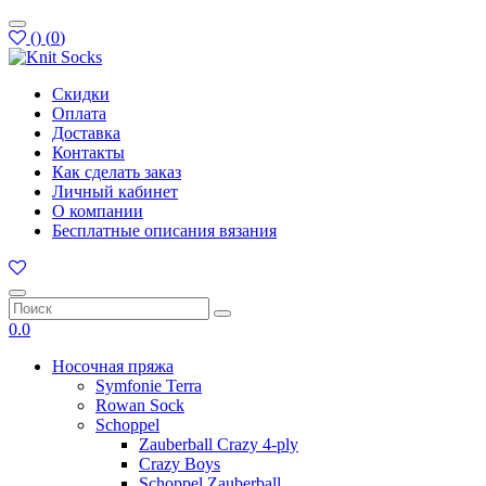
(
)
(
0
)
Скидки
Оплата
Доставка
Контакты
Как сделать заказ
Личный кабинет
О компании
Бесплатные описания вязания
0.0
Носочная пряжа
Symfonie Terra
Rowan Sock
Schoppel
Zauberball Crazy 4-ply
Crazy Boys
Schoppel Zauberball