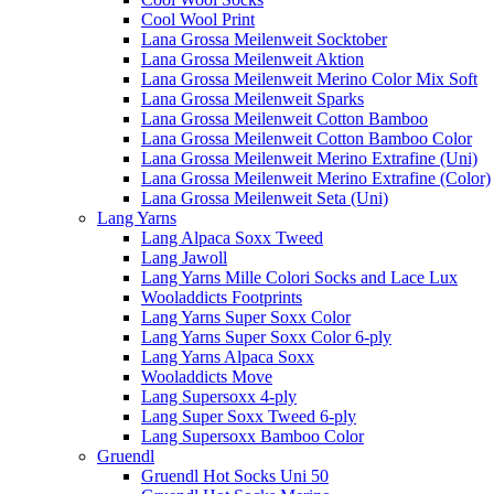
Cool Wool Print
Lana Grossa Meilenweit Socktober
Lana Grossa Meilenweit Aktion
Lana Grossa Meilenweit Merino Color Mix Soft
Lana Grossa Meilenweit Sparks
Lana Grossa Meilenweit Cotton Bamboo
Lana Grossa Meilenweit Cotton Bamboo Color
Lana Grossa Meilenweit Merino Extrafine (Uni)
Lana Grossa Meilenweit Merino Extrafine (Color)
Lana Grossa Meilenweit Seta (Uni)
Lang Yarns
Lang Alpaca Soxx Tweed
Lang Jawoll
Lang Yarns Mille Colori Socks and Lace Lux
Wooladdicts Footprints
Lang Yarns Super Soxx Color
Lang Yarns Super Soxx Color 6-ply
Lang Yarns Alpaca Soxx
Wooladdicts Move
Lang Supersoxx 4-ply
Lang Super Soxx Tweed 6-ply
Lang Supersoxx Bamboo Color
Gruendl
Gruendl Hot Socks Uni 50