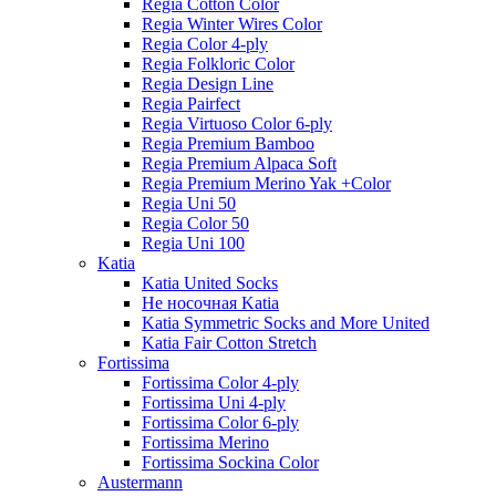
Regia Cotton Color
Regia Winter Wires Color
Regia Color 4-ply
Regia Folkloric Color
Regia Design Line
Regia Pairfect
Regia Virtuoso Color 6-ply
Regia Premium Bamboo
Regia Premium Alpaca Soft
Regia Premium Merino Yak +Color
Regia Uni 50
Regia Color 50
Regia Uni 100
Katia
Katia United Socks
Не носочная Katia
Katia Symmetric Socks and More United
Katia Fair Cotton Stretch
Fortissima
Fortissima Color 4-ply
Fortissima Uni 4-ply
Fortissima Color 6-ply
Fortissima Merino
Fortissima Sockina Color
Austermann