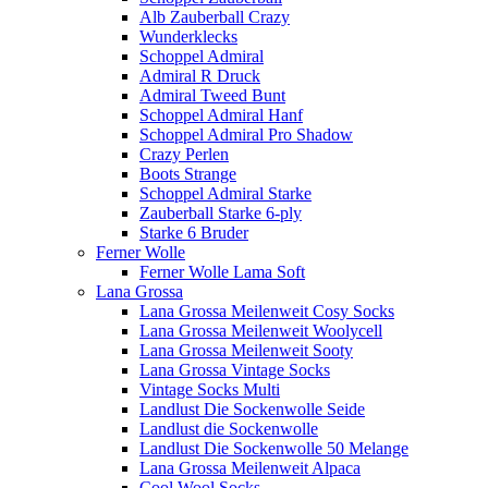
Alb Zauberball Crazy
Wunderklecks
Schoppel Admiral
Admiral R Druck
Admiral Tweed Bunt
Schoppel Admiral Hanf
Schoppel Admiral Pro Shadow
Crazy Perlen
Boots Strange
Schoppel Admiral Starke
Zauberball Starke 6-ply
Starke 6 Bruder
Ferner Wolle
Ferner Wolle Lama Soft
Lana Grossa
Lana Grossa Meilenweit Cosy Socks
Lana Grossa Meilenweit Woolycell
Lana Grossa Meilenweit Sooty
Lana Grossa Vintage Socks
Vintage Socks Multi
Landlust Die Sockenwolle Seide
Landlust die Sockenwolle
Landlust Die Sockenwolle 50 Melange
Lana Grossa Meilenweit Alpaca
Cool Wool Socks