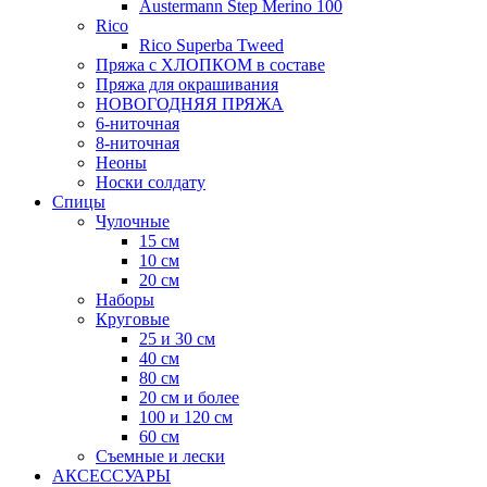
Austermann Step Merino 100
Rico
Rico Superba Tweed
Пряжа с ХЛОПКОМ в составе
Пряжа для окрашивания
НОВОГОДНЯЯ ПРЯЖА
6-ниточная
8-ниточная
Неоны
Носки солдату
Спицы
Чулочные
15 см
10 см
20 см
Наборы
Круговые
25 и 30 см
40 см
80 см
20 см и более
100 и 120 см
60 см
Съемные и лески
АКСЕССУАРЫ