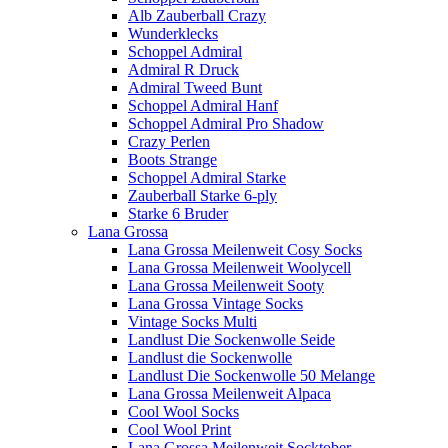
Alb Zauberball Crazy
Wunderklecks
Schoppel Admiral
Admiral R Druck
Admiral Tweed Bunt
Schoppel Admiral Hanf
Schoppel Admiral Pro Shadow
Crazy Perlen
Boots Strange
Schoppel Admiral Starke
Zauberball Starke 6-ply
Starke 6 Bruder
Lana Grossa
Lana Grossa Meilenweit Cosy Socks
Lana Grossa Meilenweit Woolycell
Lana Grossa Meilenweit Sooty
Lana Grossa Vintage Socks
Vintage Socks Multi
Landlust Die Sockenwolle Seide
Landlust die Sockenwolle
Landlust Die Sockenwolle 50 Melange
Lana Grossa Meilenweit Alpaca
Cool Wool Socks
Cool Wool Print
Lana Grossa Meilenweit Socktober