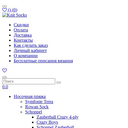
(
)
(
0
)
Скидки
Оплата
Доставка
Контакты
Как сделать заказ
Личный кабинет
О компании
Бесплатные описания вязания
0.0
Носочная пряжа
Symfonie Terra
Rowan Sock
Schoppel
Zauberball Crazy 4-ply
Crazy Boys
Schoppel Zauberball