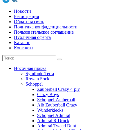
Новости
Регистрация
Обратная связь
Политика конфиденциальности
Пользовательское соглашение
Публичная оферта
Каталог
Контакты
Носочная пряжа
Symfonie Terra
Rowan Sock
Schoppel
Zauberball Crazy 4-ply
Crazy Boys
Schoppel Zauberball
Alb Zauberball Crazy
Wunderklecks
Schoppel Admiral
Admiral R Druck
Admiral Tweed Bunt