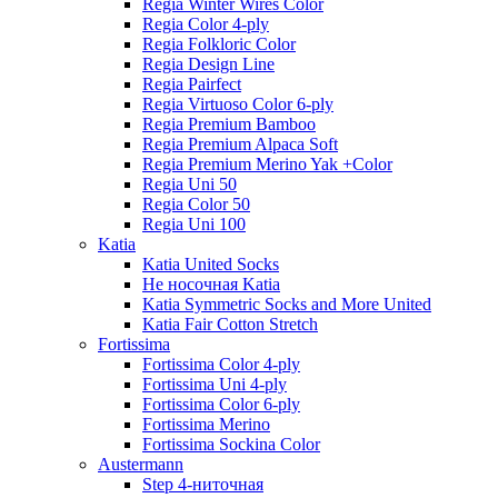
Regia Winter Wires Color
Regia Color 4-ply
Regia Folkloric Color
Regia Design Line
Regia Pairfect
Regia Virtuoso Color 6-ply
Regia Premium Bamboo
Regia Premium Alpaca Soft
Regia Premium Merino Yak +Color
Regia Uni 50
Regia Color 50
Regia Uni 100
Katia
Katia United Socks
Не носочная Katia
Katia Symmetric Socks and More United
Katia Fair Cotton Stretch
Fortissima
Fortissima Color 4-ply
Fortissima Uni 4-ply
Fortissima Color 6-ply
Fortissima Merino
Fortissima Sockina Color
Austermann
Step 4-ниточная