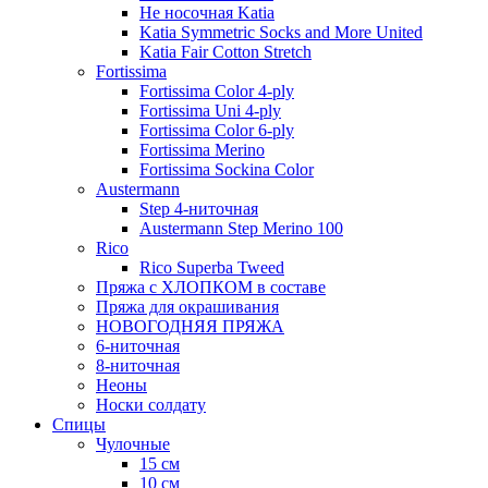
Не носочная Katia
Katia Symmetric Socks and More United
Katia Fair Cotton Stretch
Fortissima
Fortissima Color 4-ply
Fortissima Uni 4-ply
Fortissima Color 6-ply
Fortissima Merino
Fortissima Sockina Color
Austermann
Step 4-ниточная
Austermann Step Merino 100
Rico
Rico Superba Tweed
Пряжа с ХЛОПКОМ в составе
Пряжа для окрашивания
НОВОГОДНЯЯ ПРЯЖА
6-ниточная
8-ниточная
Неоны
Носки солдату
Спицы
Чулочные
15 см
10 см