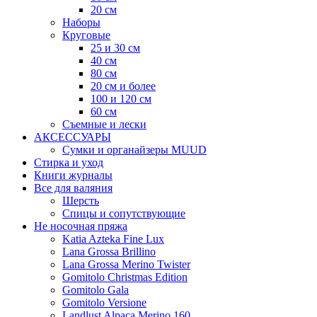
20 см
Наборы
Круговые
25 и 30 см
40 см
80 см
20 см и более
100 и 120 см
60 см
Съемные и лески
АКСЕССУАРЫ
Сумки и органайзеры MUUD
Стирка и уход
Книги журналы
Все для валяния
Шерсть
Спицы и сопутствующие
Не носочная пряжа
Katia Azteka Fine Lux
Lana Grossa Brillino
Lana Grossa Merino Twister
Gomitolo Christmas Edition
Gomitolo Gala
Gomitolo Versione
Landlust Alpaca Merino 160