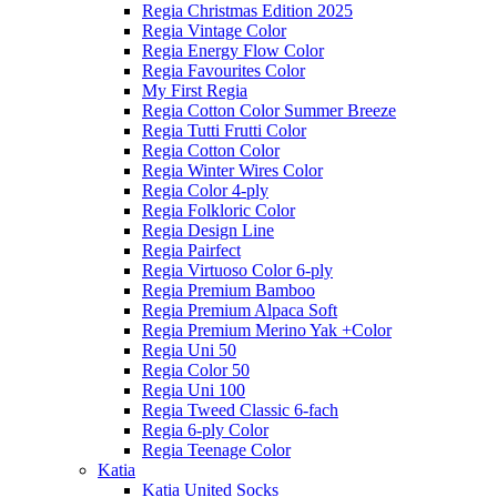
Regia Christmas Edition 2025
Regia Vintage Color
Regia Energy Flow Color
Regia Favourites Color
My First Regia
Regia Cotton Color Summer Breeze
Regia Tutti Frutti Color
Regia Cotton Color
Regia Winter Wires Color
Regia Color 4-ply
Regia Folkloric Color
Regia Design Line
Regia Pairfect
Regia Virtuoso Color 6-ply
Regia Premium Bamboo
Regia Premium Alpaca Soft
Regia Premium Merino Yak +Color
Regia Uni 50
Regia Color 50
Regia Uni 100
Regia Tweed Classic 6-fach
Regia 6-ply Color
Regia Teenage Color
Katia
Katia United Socks