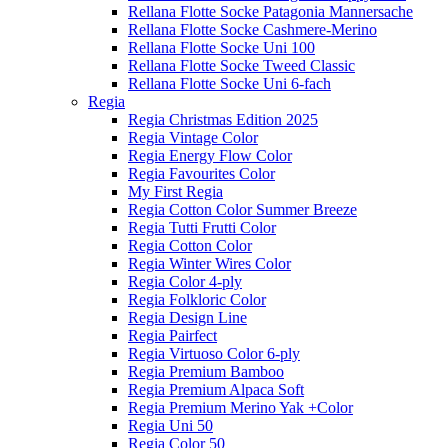
Rellana Flotte Socke Patagonia Mannersache
Rellana Flotte Socke Cashmere-Merino
Rellana Flotte Socke Uni 100
Rellana Flotte Socke Tweed Classic
Rellana Flotte Socke Uni 6-fach
Regia
Regia Christmas Edition 2025
Regia Vintage Color
Regia Energy Flow Color
Regia Favourites Color
My First Regia
Regia Cotton Color Summer Breeze
Regia Tutti Frutti Color
Regia Cotton Color
Regia Winter Wires Color
Regia Color 4-ply
Regia Folkloric Color
Regia Design Line
Regia Pairfect
Regia Virtuoso Color 6-ply
Regia Premium Bamboo
Regia Premium Alpaca Soft
Regia Premium Merino Yak +Color
Regia Uni 50
Regia Color 50