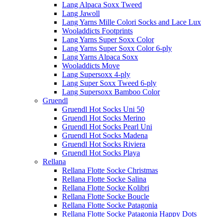
Lang Alpaca Soxx Tweed
Lang Jawoll
Lang Yarns Mille Colori Socks and Lace Lux
Wooladdicts Footprints
Lang Yarns Super Soxx Color
Lang Yarns Super Soxx Color 6-ply
Lang Yarns Alpaca Soxx
Wooladdicts Move
Lang Supersoxx 4-ply
Lang Super Soxx Tweed 6-ply
Lang Supersoxx Bamboo Color
Gruendl
Gruendl Hot Socks Uni 50
Gruendl Hot Socks Merino
Gruendl Hot Socks Pearl Uni
Gruendl Hot Socks Madena
Gruendl Hot Socks Riviera
Gruendl Hot Socks Playa
Rellana
Rellana Flotte Socke Christmas
Rellana Flotte Socke Salina
Rellana Flotte Socke Kolibri
Rellana Flotte Socke Boucle
Rellana Flotte Socke Patagonia
Rellana Flotte Socke Patagonia Happy Dots