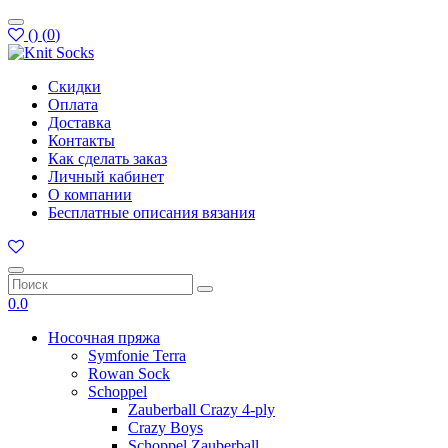
(
)
(
0
)
Скидки
Оплата
Доставка
Контакты
Как сделать заказ
Личный кабинет
О компании
Бесплатные описания вязания
0.0
Носочная пряжа
Symfonie Terra
Rowan Sock
Schoppel
Zauberball Crazy 4-ply
Crazy Boys
Schoppel Zauberball