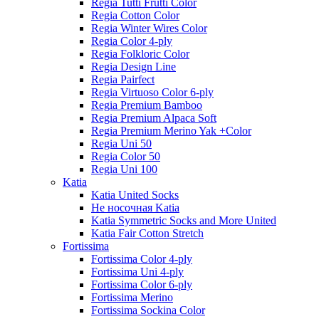
Regia Tutti Frutti Color
Regia Cotton Color
Regia Winter Wires Color
Regia Color 4-ply
Regia Folkloric Color
Regia Design Line
Regia Pairfect
Regia Virtuoso Color 6-ply
Regia Premium Bamboo
Regia Premium Alpaca Soft
Regia Premium Merino Yak +Color
Regia Uni 50
Regia Color 50
Regia Uni 100
Katia
Katia United Socks
Не носочная Katia
Katia Symmetric Socks and More United
Katia Fair Cotton Stretch
Fortissima
Fortissima Color 4-ply
Fortissima Uni 4-ply
Fortissima Color 6-ply
Fortissima Merino
Fortissima Sockina Color