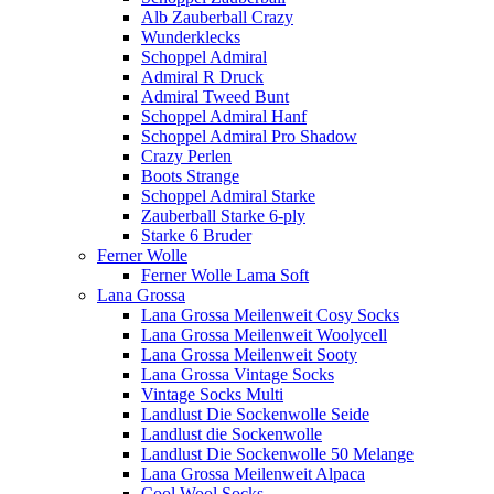
Alb Zauberball Crazy
Wunderklecks
Schoppel Admiral
Admiral R Druck
Admiral Tweed Bunt
Schoppel Admiral Hanf
Schoppel Admiral Pro Shadow
Crazy Perlen
Boots Strange
Schoppel Admiral Starke
Zauberball Starke 6-ply
Starke 6 Bruder
Ferner Wolle
Ferner Wolle Lama Soft
Lana Grossa
Lana Grossa Meilenweit Cosy Socks
Lana Grossa Meilenweit Woolycell
Lana Grossa Meilenweit Sooty
Lana Grossa Vintage Socks
Vintage Socks Multi
Landlust Die Sockenwolle Seide
Landlust die Sockenwolle
Landlust Die Sockenwolle 50 Melange
Lana Grossa Meilenweit Alpaca
Cool Wool Socks