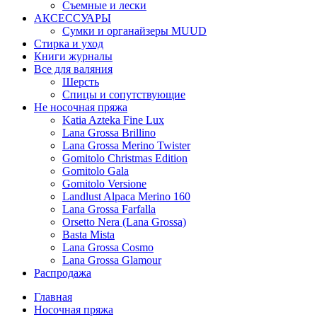
Съемные и лески
АКСЕССУАРЫ
Сумки и органайзеры MUUD
Стирка и уход
Книги журналы
Все для валяния
Шерсть
Спицы и сопутствующие
Не носочная пряжа
Katia Azteka Fine Lux
Lana Grossa Brillino
Lana Grossa Merino Twister
Gomitolo Christmas Edition
Gomitolo Gala
Gomitolo Versione
Landlust Alpaca Merino 160
Lana Grossa Farfalla
Orsetto Nera (Lana Grossa)
Basta Mista
Lana Grossa Cosmo
Lana Grossa Glamour
Распродажа
Главная
Носочная пряжа