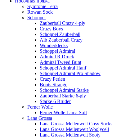
Носочная пряжа
Symfonie Terra
Rowan Sock
Schoppel
Zauberball Crazy 4-ply
Crazy Boys
Schoppel Zauberball
Alb Zauberball Crazy
Wunderklecks
Schoppel Admiral
Admiral R Druck
Admiral Tweed Bunt
Schoppel Admiral Hanf
Schoppel Admiral Pro Shadow
Crazy Perlen
Boots Strange
Schoppel Admiral Starke
Zauberball Starke 6-ply
Starke 6 Bruder
Ferner Wolle
Ferner Wolle Lama Soft
Lana Grossa
Lana Grossa Meilenweit Cosy Socks
Lana Grossa Meilenweit Woolycell
Lana Grossa Meilenweit Sooty