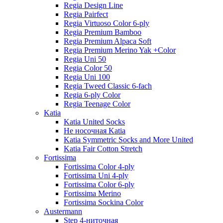
Regia Design Line
Regia Pairfect
Regia Virtuoso Color 6-ply
Regia Premium Bamboo
Regia Premium Alpaca Soft
Regia Premium Merino Yak +Color
Regia Uni 50
Regia Color 50
Regia Uni 100
Regia Tweed Classic 6-fach
Regia 6-ply Color
Regia Teenage Color
Katia
Katia United Socks
Не носочная Katia
Katia Symmetric Socks and More United
Katia Fair Cotton Stretch
Fortissima
Fortissima Color 4-ply
Fortissima Uni 4-ply
Fortissima Color 6-ply
Fortissima Merino
Fortissima Sockina Color
Austermann
Step 4-ниточная