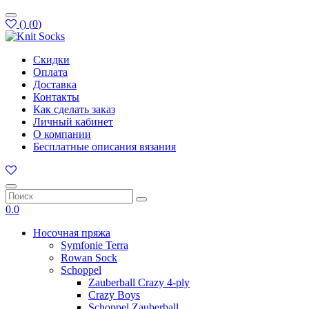
(
)
(
0
)
Скидки
Оплата
Доставка
Контакты
Как сделать заказ
Личный кабинет
О компании
Бесплатные описания вязания
0.0
Носочная пряжа
Symfonie Terra
Rowan Sock
Schoppel
Zauberball Crazy 4-ply
Crazy Boys
Schoppel Zauberball