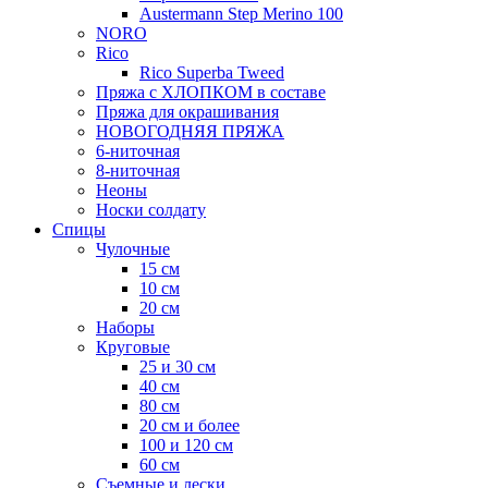
Austermann Step Merino 100
NORO
Rico
Rico Superba Tweed
Пряжа с ХЛОПКОМ в составе
Пряжа для окрашивания
НОВОГОДНЯЯ ПРЯЖА
6-ниточная
8-ниточная
Неоны
Носки солдату
Спицы
Чулочные
15 см
10 см
20 см
Наборы
Круговые
25 и 30 см
40 см
80 см
20 см и более
100 и 120 см
60 см
Съемные и лески