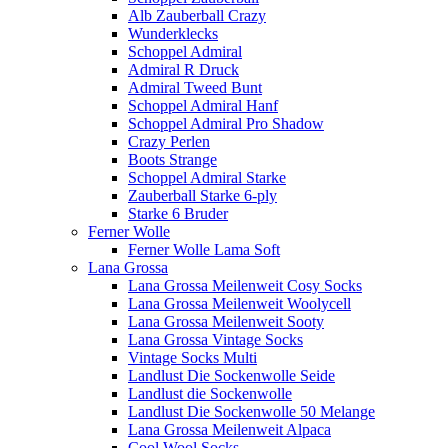
Alb Zauberball Crazy
Wunderklecks
Schoppel Admiral
Admiral R Druck
Admiral Tweed Bunt
Schoppel Admiral Hanf
Schoppel Admiral Pro Shadow
Crazy Perlen
Boots Strange
Schoppel Admiral Starke
Zauberball Starke 6-ply
Starke 6 Bruder
Ferner Wolle
Ferner Wolle Lama Soft
Lana Grossa
Lana Grossa Meilenweit Cosy Socks
Lana Grossa Meilenweit Woolycell
Lana Grossa Meilenweit Sooty
Lana Grossa Vintage Socks
Vintage Socks Multi
Landlust Die Sockenwolle Seide
Landlust die Sockenwolle
Landlust Die Sockenwolle 50 Melange
Lana Grossa Meilenweit Alpaca
Cool Wool Socks