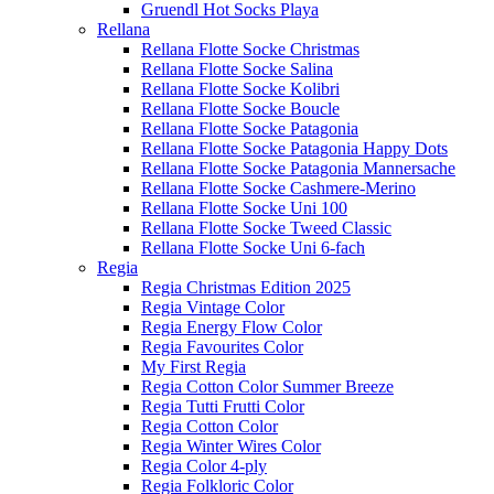
Gruendl Hot Socks Playa
Rellana
Rellana Flotte Socke Christmas
Rellana Flotte Socke Salina
Rellana Flotte Socke Kolibri
Rellana Flotte Socke Boucle
Rellana Flotte Socke Patagonia
Rellana Flotte Socke Patagonia Happy Dots
Rellana Flotte Socke Patagonia Mannersache
Rellana Flotte Socke Cashmere-Merino
Rellana Flotte Socke Uni 100
Rellana Flotte Socke Tweed Classic
Rellana Flotte Socke Uni 6-fach
Regia
Regia Christmas Edition 2025
Regia Vintage Color
Regia Energy Flow Color
Regia Favourites Color
My First Regia
Regia Cotton Color Summer Breeze
Regia Tutti Frutti Color
Regia Cotton Color
Regia Winter Wires Color
Regia Color 4-ply
Regia Folkloric Color