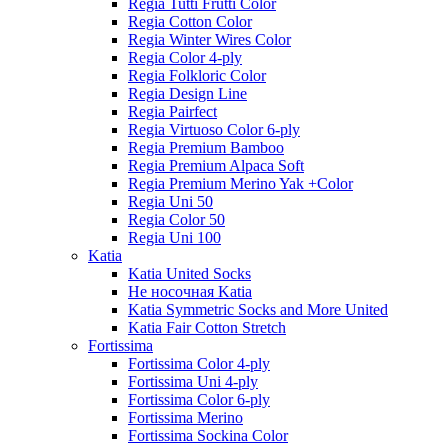
Regia Tutti Frutti Color
Regia Cotton Color
Regia Winter Wires Color
Regia Color 4-ply
Regia Folkloric Color
Regia Design Line
Regia Pairfect
Regia Virtuoso Color 6-ply
Regia Premium Bamboo
Regia Premium Alpaca Soft
Regia Premium Merino Yak +Color
Regia Uni 50
Regia Color 50
Regia Uni 100
Katia
Katia United Socks
Не носочная Katia
Katia Symmetric Socks and More United
Katia Fair Cotton Stretch
Fortissima
Fortissima Color 4-ply
Fortissima Uni 4-ply
Fortissima Color 6-ply
Fortissima Merino
Fortissima Sockina Color