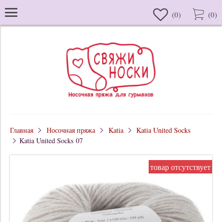
(
0
)
(
0
)
Главная
Носочная пряжа
Katia
Katia United Socks
Katia United Socks 07
товар отсутствует