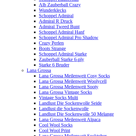
Alb Zauberball Crazy
Wunderklecks
Schoppel Admiral
Admiral R Druck
Admiral Tweed Bunt
Schoppel Admiral Hanf
Schoppel Admiral Pro Shadow
Crazy Perlen
Boots Strange
Schoppel Admiral Starke
Zauberball Starke 6-ply
Starke 6 Bruder
Lana Grossa
Lana Grossa Meilenweit Cosy Socks
Lana Grossa Meilenweit Woolycell
Lana Grossa Meilenweit Sooty
Lana Grossa Vintage Socks
Vintage Socks Multi
Landlust Die Sockenwolle Seide
Landlust die Sockenwolle
Landlust Die Sockenwolle 50 Melange
Lana Grossa Meilenweit Alpaca
Cool Wool Socks
Cool Wool Print
Lana Grossa Meilenweit Socktober