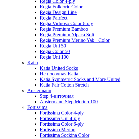
Regia Color 4-ply
Regia Folkloric Color
Regia Design Line
Regia Pairfect
Regia Virtuoso Color 6-ply
Regia Premium Bamboo
Regia Premium Alpaca Soft
Regia Premium Merino Yak +Color
Regia Uni 50
Regia Color 50
Regia Uni 100
Katia
Katia United Socks
Не носочная Katia
Katia Symmetric Socks and More United
Katia Fair Cotton Stretch
Austermann
Step 4-ниточная
Austermann Step Merino 100
Fortissima
Fortissima Color 4-ply
Fortissima Uni 4-ply
Fortissima Color 6-ply
Fortissima Merino
Fortissima Sockina Color