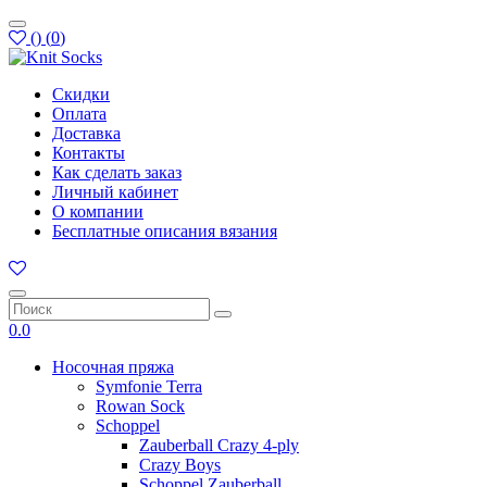
(
)
(
0
)
Скидки
Оплата
Доставка
Контакты
Как сделать заказ
Личный кабинет
О компании
Бесплатные описания вязания
0.0
Носочная пряжа
Symfonie Terra
Rowan Sock
Schoppel
Zauberball Crazy 4-ply
Crazy Boys
Schoppel Zauberball