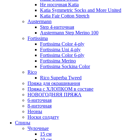
Не носочная Katia
Katia Symmetric Socks and More United
Katia Fair Cotton Stretch
Austermann
Step 4-ниточная
Austermann Step Merino 100
Fortissima
Fortissima Color 4-ply
Fortissima Uni 4-ply
Fortissima Color 6-ply
Fortissima Merino
Fortissima Sockina Color
Rico
Rico Superba Tweed
Пряжа для окрашивания
Пряжа с ХЛОПКОМ в составе
НОВОГОДНЯЯ ПРЯЖА
6-ниточная
8-ниточная
Неоны
Носки солдату
Спицы
Чулочные
15 см
10 см