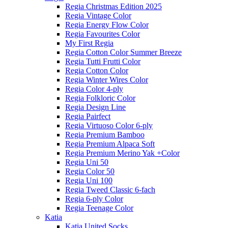
Regia Christmas Edition 2025
Regia Vintage Color
Regia Energy Flow Color
Regia Favourites Color
My First Regia
Regia Cotton Color Summer Breeze
Regia Tutti Frutti Color
Regia Cotton Color
Regia Winter Wires Color
Regia Color 4-ply
Regia Folkloric Color
Regia Design Line
Regia Pairfect
Regia Virtuoso Color 6-ply
Regia Premium Bamboo
Regia Premium Alpaca Soft
Regia Premium Merino Yak +Color
Regia Uni 50
Regia Color 50
Regia Uni 100
Regia Tweed Classic 6-fach
Regia 6-ply Color
Regia Teenage Color
Katia
Katia United Socks