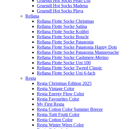
Gruendl Hot Socks Pearl Uni
Gruendl Hot Socks Madena
Gruendl Hot Socks Playa
Rellana
Rellana Flotte Socke Christmas
Rellana Flotte Socke Salina
Rellana Flotte Socke Kolibri
Rellana Flotte Socke Boucle
Rellana Flotte Socke Patagonia
Rellana Flotte Socke Patagonia Happy Dots
Rellana Flotte Socke Patagonia Mannersache
Rellana Flotte Socke Cashmere-Merino
Rellana Flotte Socke Uni 100
Rellana Flotte Socke Tweed Classic
Rellana Flotte Socke Uni 6-fach
Regia
Regia Christmas Edition 2025
Regia Vintage Color
Regia Energy Flow Color
Regia Favourites Color
My First Regia
Regia Cotton Color Summer Breeze
Regia Tutti Frutti Color
Regia Cotton Color
Regia Winter Wires Color