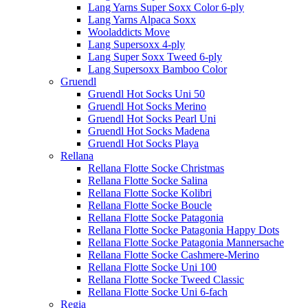
Lang Yarns Super Soxx Color 6-ply
Lang Yarns Alpaca Soxx
Wooladdicts Move
Lang Supersoxx 4-ply
Lang Super Soxx Tweed 6-ply
Lang Supersoxx Bamboo Color
Gruendl
Gruendl Hot Socks Uni 50
Gruendl Hot Socks Merino
Gruendl Hot Socks Pearl Uni
Gruendl Hot Socks Madena
Gruendl Hot Socks Playa
Rellana
Rellana Flotte Socke Christmas
Rellana Flotte Socke Salina
Rellana Flotte Socke Kolibri
Rellana Flotte Socke Boucle
Rellana Flotte Socke Patagonia
Rellana Flotte Socke Patagonia Happy Dots
Rellana Flotte Socke Patagonia Mannersache
Rellana Flotte Socke Cashmere-Merino
Rellana Flotte Socke Uni 100
Rellana Flotte Socke Tweed Classic
Rellana Flotte Socke Uni 6-fach
Regia