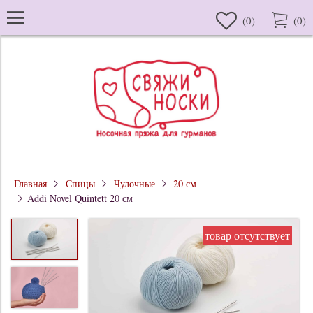
(
0
)
(
0
)
Главная
Спицы
Чулочные
20 см
Addi Novel Quintett 20 см
товар отсутствует