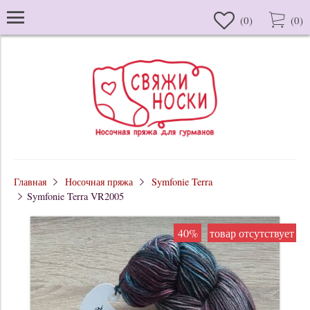
(
0
)
(
0
)
Главная
Носочная пряжа
Symfonie Terra
Symfonie Terra VR2005
40%
товар отсутствует